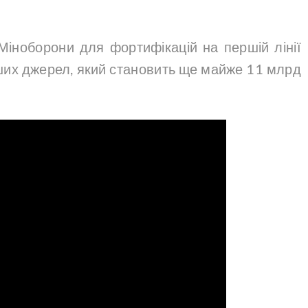
Міноборони для фортифікацій на першій лінії
ших джерел, який становить ще майже 11 млрд