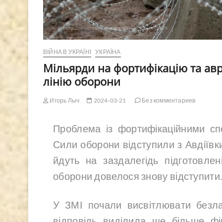
ВІЙНА В УКРАЇНІ
УКРАЇНА
Мільярди на фортифікацію та авр
лінію оборони
Игорь Лыч
2024-03-21
Без комментариев
Проблема із фортифікаційними сп
Сили оборони відступили з Авдіївк
йдуть на заздалегідь підготовлені
оборони довелося знову відступити
У ЗМІ почали висвітлювати безла
відповідь виділила ще більше фі