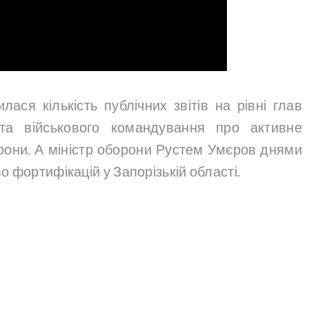
лася кількість публічних звітів на рівні глав
 та військового командування про активне
орони. А міністр оборони Рустем Умєров днями
 фортифікацій у Запорізькій області.