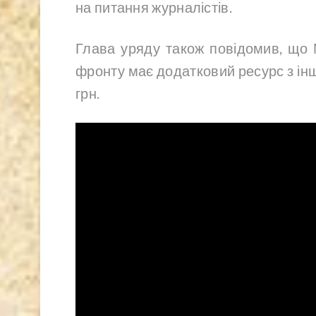
на питання журналістів.
Глава уряду також повідомив, що 
фронту має додатковий ресурс з ін
грн.