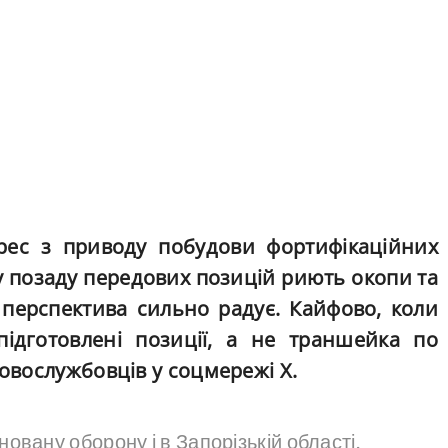
рес з приводу побудови фортифікаційних
у позаду передових позицій риють окопи та
 перспектива сильно радує. Кайфово, коли
ідготовлені позиції, а не траншейка по
ковослужбовців у соцмережі X.
ану оборону і в Запорізькій області.