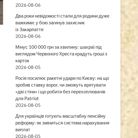
2026-08-06
Два роки невідомості стали для родини дуже
важкими: у бою загинув захисник
із Закарпаття
2026-08-06
Мінус 100 000 грн за хвилину: шахраї під
виглядом Червоного Хреста крадуть гроші з
карток
2026-08-05
Росія посилює ракетні удари по Києву: на що
зробив ставку ворог, чи зможуть врятувати
«дві стіни» і що робити без перехоплювачів
для Patriot
2026-08-05
Для українців готують масштабну пенсійну
реформу: як зміниться система нарахування
виплат
2026-08-05