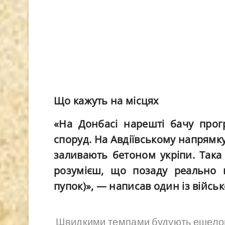
Що кажуть на місцях
«На Донбасі нарешті бачу прог
споруд. На Авдіївському напрямк
заливають бетоном укріпи. Така
розумієш, що позаду реально п
пупок)», — написав один із війсь
Швидкими темпами будують ешелонов