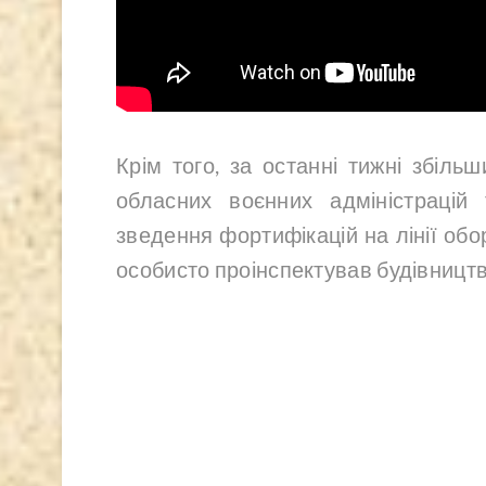
Крім того, за останні тижні збільши
обласних воєнних адміністрацій
зведення фортифікацій на лінії об
особисто проінспектував будівництво