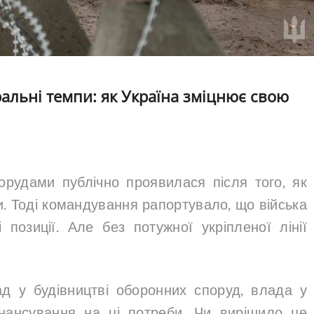
альні темпи: як Україна зміцнює свою
орудами публічно проявилася після того, як
и. Тоді командування рапортувало, що війська
 позиції. Але без потужної укріпленої лінії
.
д у будівництві оборонних споруд, влада у
нансування на ці потреби. Чи вирішило це