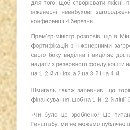
для того, щоб створювати якісні, 
інженерні невибухові загородже
конференції 4 березня.
Прем’єр-міністр розповів, що в Мі
фортифікацій з інженерними заго
свого боку виділяв і виділяє дост
надати з резервного фонду кошти н
на 1-2-й лініях, а й на 3-й і на 4-й.
Шмигаль також запевнив, що торі
фінансування, щоб на 1-й і 2-й лінії
«Чи було це зроблено? Це питанн
Генштабу, ми не можемо публічно це