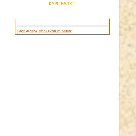
КУРС ВАЛЮТ
Курси долара, євро і рубля по банках