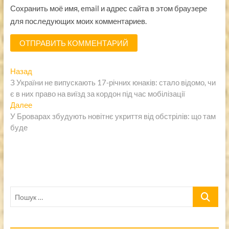
Сохранить моё имя, email и адрес сайта в этом браузере
для последующих моих комментариев.
Навигация
Предыдущая
Назад
запись:
З України не випускають 17-річних юнаків: стало відомо, чи
по
є в них право на виїзд за кордон під час мобілізації
записям
Следующая
Далее
запись:
У Броварах збудують новітнє укриття від обстрілів: що там
буде
Пошук
…