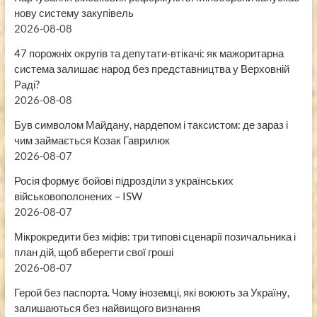
нову систему закупівель
2026-08-08
47 порожніх округів та депутати-втікачі: як мажоритарна
система залишає народ без представництва у Верховній
Раді?
2026-08-08
Був символом Майдану, нардепом і таксистом: де зараз і
чим займається Козак Гаврилюк
2026-08-07
Росія формує бойові підрозділи з українських
військовополонених – ISW
2026-08-07
Мікрокредити без міфів: три типові сценарії позичальника і
план дій, щоб вберегти свої гроші
2026-08-07
Герой без паспорта. Чому іноземці, які воюють за Україну,
залишаються без найвищого визнання