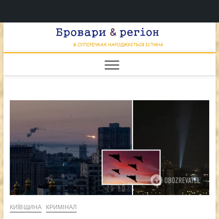
Перейти
Брова
к
В СУПЕРЕЧКАХ
НАРОДЖУЄТЬСЯ
содержимому
ІСТИНА
& регі
КИЇВЩИНА
КРИМІНАЛ