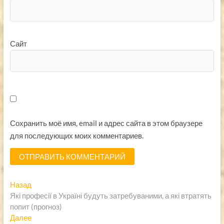
Сайт
Сохранить моё имя, email и адрес сайта в этом браузере
для последующих моих комментариев.
Навигация
Предыдущая
Назад
запись:
Які професії в Україні будуть затребуваними, а які втратять
по
попит (прогноз)
записям
Следующая
Далее