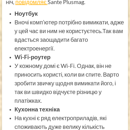
ніч,
повідомляє
Sante Plusmag.
Ноутбук
Вночі комп’ютер потрібно вимикати, адже
у цей час ви ним не користуєтесь.Так вам
вдасться заощадити багато
електроенергії.
Wi-Fi-роутер
У кожному домі є Wi-Fi. Однак, він не
приносить користі, коли ви спите. Варто
зробити звичку щодня вимикати його, і
так ви швидко відчуєте різницю у
платіжках.
Кухонна техніка
На кухні є ряд електроприладів, які
споживають дуже велику кількість