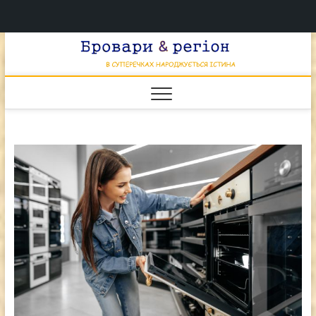
Перейти
Брова
к
В СУПЕРЕЧКАХ
НАРОДЖУЄТЬСЯ
содержимому
ІСТИНА
& регі