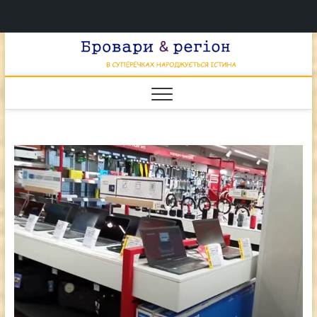
Перейти
Брова
к
В СУПЕРЕЧКАХ
НАРОДЖУЄТЬСЯ
содержимому
ІСТИНА
& регі