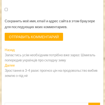
Сохранить моё имя, email и адрес сайта в этом браузере
для последующих моих комментариев.
Навигация
Предыдущая
Назад
запись:
Запастись усім необхідним потрібно вже зараз: Шмигаль
по
попередив українців про складну зиму
записям
Следующая
Далее
запись:
Зростання в 3-4 рази: прогноз цін на продовольство вибив
землю з-під ніг