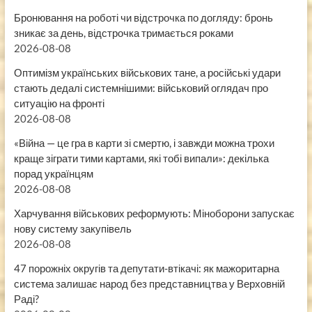
Бронювання на роботі чи відстрочка по догляду: бронь
зникає за день, відстрочка тримається роками
2026-08-08
Оптимізм українських військових тане, а російські удари
стають дедалі системнішими: військовий оглядач про
ситуацію на фронті
2026-08-08
«Війна — це гра в карти зі смертю, і завжди можна трохи
краще зіграти тими картами, які тобі випали»: декілька
порад українцям
2026-08-08
Харчування військових реформують: Міноборони запускає
нову систему закупівель
2026-08-08
47 порожніх округів та депутати-втікачі: як мажоритарна
система залишає народ без представництва у Верховній
Раді?