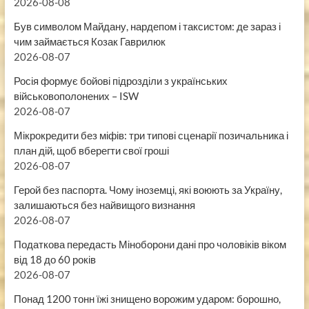
2026-08-08
Був символом Майдану, нардепом і таксистом: де зараз і
чим займається Козак Гаврилюк
2026-08-07
Росія формує бойові підрозділи з українських
військовополонених – ISW
2026-08-07
Мікрокредити без міфів: три типові сценарії позичальника і
план дій, щоб вберегти свої гроші
2026-08-07
Герой без паспорта. Чому іноземці, які воюють за Україну,
залишаються без найвищого визнання
2026-08-07
Податкова передасть Міноборони дані про чоловіків віком
від 18 до 60 років
2026-08-07
Понад 1200 тонн їжі знищено ворожим ударом: борошно,