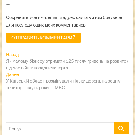
Сохранить моё имя, email и адрес сайта в этом браузере
для последующих моих комментариев.
Навигация
Предыдущая
Назад
запись:
Як малому бізнесу отримати 125 тисяч гривень на розвиток
по
під час війни: поради експерта
записям
Следующая
Далее
запись:
У Київській області розмінували тільки дороги, на решту
території підуть роки, — МВС
Пошук
…