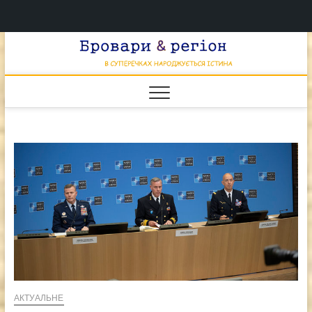
Перейти
Брова
к
В СУПЕРЕЧКАХ
НАРОДЖУЄТЬСЯ
содержимому
ІСТИНА
& регі
АКТУАЛЬНЕ