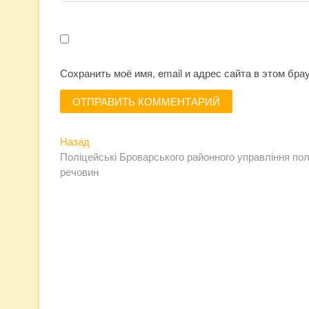
Сохранить моё имя, email и адрес сайта в этом бр
Навигация
Предыдущая
Назад
запись:
Поліцейські Броварського районного управління пол
по
речовин
записям