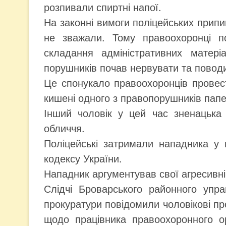
розпивали спиртні напої.
На законні вимоги поліцейських припи
не зважали. Тому правоохоронці п
складання адміністративних матері
порушників почав нервувати та поводи
Це спонукало правоохоронців провест
кишені одного з правопорушників папе
Інший чоловік у цей час зненацька 
обличчя.
Поліцейські затримали нападника у 
кодексу України.
Нападник аргументував свої агресивні 
Слідчі Броварського районного упра
прокуратури повідомили чоловікові про
щодо працівника правоохоронного ор