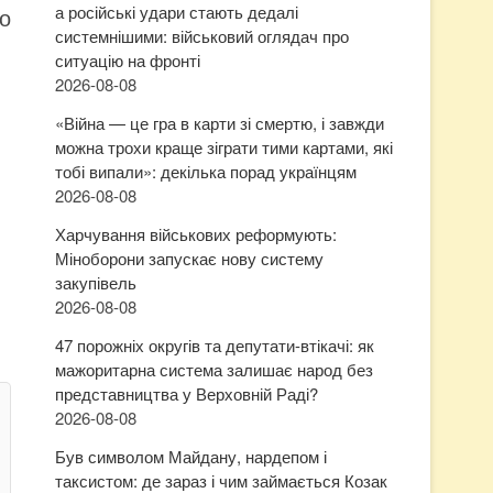
а російські удари стають дедалі
о
системнішими: військовий оглядач про
ситуацію на фронті
2026-08-08
«Війна — це гра в карти зі смертю, і завжди
можна трохи краще зіграти тими картами, які
тобі випали»: декілька порад українцям
2026-08-08
Харчування військових реформують:
Міноборони запускає нову систему
закупівель
2026-08-08
47 порожніх округів та депутати-втікачі: як
мажоритарна система залишає народ без
представництва у Верховній Раді?
2026-08-08
Був символом Майдану, нардепом і
таксистом: де зараз і чим займається Козак