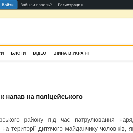
Войти
Забыли пароль?
Регистрация
гіон
СТИНА
СИ
БЛОГИ
ВІДЕО
ВІЙНА В УКРАЇНІ
к напав на поліцейського
рського району під час патрулювання наря
 на території дитячого майданчику чоловіків, я