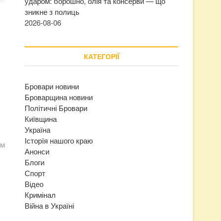
ударом: борошно, олія та консерви — що
зникне з полиць
2026-08-06
КАТЕГОРІЇ
Бровари новини
Броварщина новини
Політичні Бровари
Київщина
Україна
Історїя нашого краю
ом
Анонси
Блоги
Спорт
Відео
Кримінал
Війна в Україні