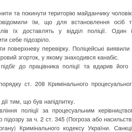
нити та покинути територію майданчику чолові
овідомили їм, що для встановлення осіб т
алів їх доставлять у відділ поліції. Один і
ти себе підозріло.
и поверхневу перевірку. Поліцейські виявили 
ровий згорток, у якому знаходився канабіс.
підбіг до працівника поліції та вдарив його 
порядку ст. 208 Кримінального процесуальног
дії тим, що був напідпитку.
вління поліції за процесуальним керівництво
 підозру за ч. 2 ст. 345 (Погроза або насильст
гану) Кримінального кодексу України. Санкці