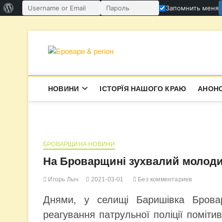
О
Запомнить меня
Имя пользователя или email
Пароль
WordPress
Перейти
к
Бровари & ре
содержимому
В СУПЕРЕЧКАХ НАРОДЖУЄТЬСЯ І
НОВИНИ
ІСТОРЇЯ НАШОГО КРАЮ
АНОН
БРОВАРЩИНА НОВИНИ
На Броварщині зухвалий молоди
Игорь Лыч
2021-03-01
Без комментариев
Днями, у селищі Баришівка Брова
реагування патрульної поліції помітив