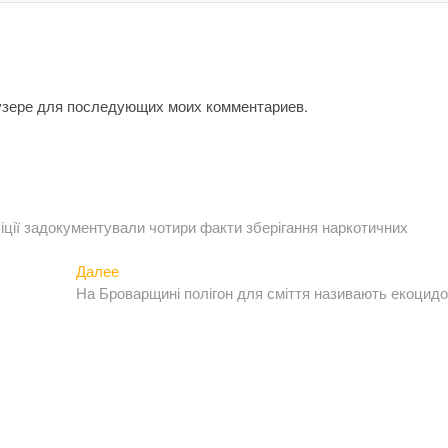
аузере для последующих моих комментариев.
іції задокументували чотири факти зберігання наркотичних
Следующая
Далее
запись:
На Броварщині полігон для сміття називають екоцид