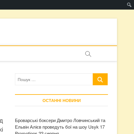
Пошук
…
ОСТАННІ НОВИНИ
д
Броварські боксери Дмитро Ловчинський та
Ельвін Алієв проведуть бої на шоу Usyk 17
кі
Promotions 22 серпня