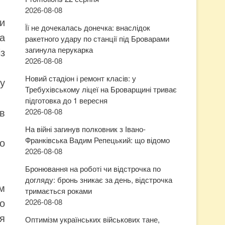
2026-08-08
ки
Її не дочекалась донечка: внаслідок
а
ракетного удару по станції під Броварами
загинула перукарка
з
2026-08-08
Новий стадіон і ремонт класів: у
у
Требухівському ліцеї на Броварщині триває
підготовка до 1 вересня
в
2026-08-08
На війні загинув полковник з Івано-
Франківська Вадим Репецький: що відомо
о
2026-08-08
Бронювання на роботі чи відстрочка по
догляду: бронь зникає за день, відстрочка
м
тримається роками
во
2026-08-08
я
Оптимізм українських військових тане,