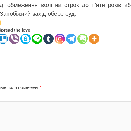
ді обмеження волі на строк до п’яти років аб
Запобіжний захід обере суд.
ї
Spread the love
ные поля помечены
*