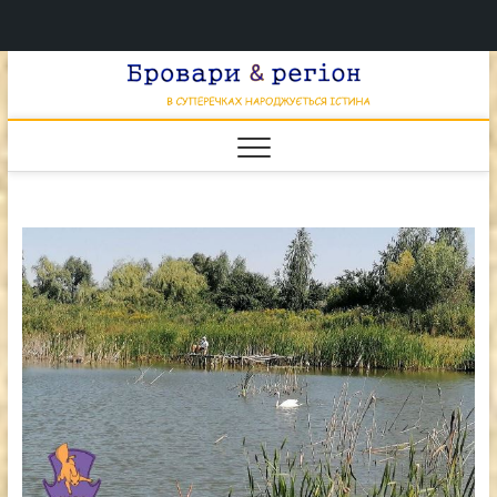
Перейти
Брова
к
В СУПЕРЕЧКАХ
НАРОДЖУЄТЬСЯ
содержимому
ІСТИНА
& регі