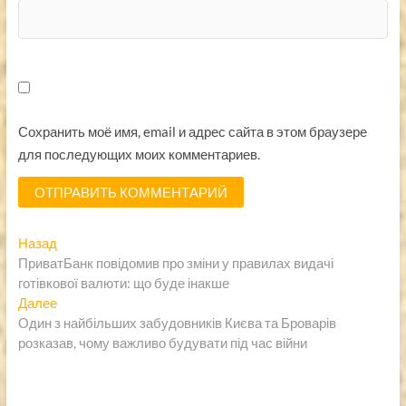
Сохранить моё имя, email и адрес сайта в этом браузере
для последующих моих комментариев.
Навигация
Предыдущая
Назад
запись:
ПриватБанк повідомив про зміни у правилах видачі
по
готівкової валюти: що буде інакше
записям
Следующая
Далее
запись:
Один з найбільших забудовників Києва та Броварів
розказав, чому важливо будувати під час війни