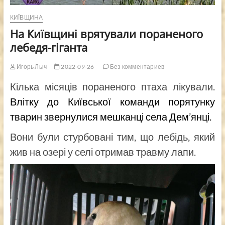
КИЇВЩИНА
На Київщині врятували пораненого
лебедя-гіганта
Игорь Лыч
2022-09-26
Без комментариев
Кілька місяців пораненого птаха лікували.
Влітку до Київської команди порятунку
тварин звернулися мешканці села Дем’янці.
Вони були стурбовані тим, що лебідь, який
жив на озері у селі отримав травму лапи.