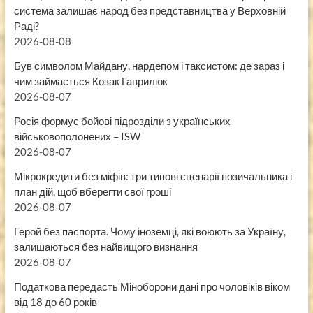
система залишає народ без представництва у Верховній
Раді?
2026-08-08
Був символом Майдану, нардепом і таксистом: де зараз і
чим займається Козак Гаврилюк
2026-08-07
Росія формує бойові підрозділи з українських
військовополонених – ISW
2026-08-07
Мікрокредити без міфів: три типові сценарії позичальника і
план дій, щоб вберегти свої гроші
2026-08-07
Герой без паспорта. Чому іноземці, які воюють за Україну,
залишаються без найвищого визнання
2026-08-07
Податкова передасть Міноборони дані про чоловіків віком
від 18 до 60 років