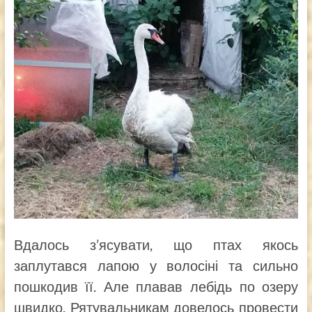
Вдалось з’ясувати, що птах якось
заплутався лапою у волосіні та сильно
пошкодив її. Але плавав лебідь по озеру
швидко. Рятувальникам довелось провести