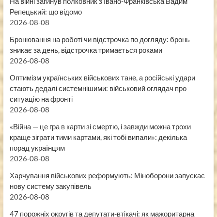
На війні загинув полковник з Івано-Франківська Вадим
Репецький: що відомо
2026-08-08
Бронювання на роботі чи відстрочка по догляду: бронь
зникає за день, відстрочка тримається роками
2026-08-08
Оптимізм українських військових тане, а російські удари
стають дедалі системнішими: військовий оглядач про
ситуацію на фронті
2026-08-08
«Війна — це гра в карти зі смертю, і завжди можна трохи
краще зіграти тими картами, які тобі випали»: декілька
порад українцям
2026-08-08
Харчування військових реформують: Міноборони запускає
нову систему закупівель
2026-08-08
47 порожніх округів та депутати-втікачі: як мажоритарна