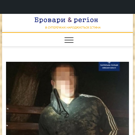
Перейти
Брова
к
В СУПЕРЕЧКАХ
НАРОДЖУЄТЬСЯ
содержимому
ІСТИНА
& регі