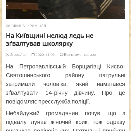
КИЇВЩИНА
КРИМІНАЛ
На Київщині нелюд ледь не
зґвалтував школярку
Игорь Лыч
2020-11-03
Без комментариев
На Петропавлівській Борщагівці Києво-
Святошинського району патрульні
затримали чоловіка, який намагався
зґвалтувати 14-річну дівчину. Про це
повідомляє пресслужба поліції.
Небайдужий громадянин почув, що з
підвалу лунає жіночий крик, тож одразу
викликав поліцейських. Патрульні прибули