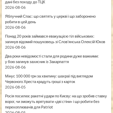
дані без походу до ТЦК
2026-08-06
Яблучний Спас: що святять у церкві і що заборонено
робити в цей день
2026-08-06
Понад 20 років займався евакуацією тіл військових:
загинув відомий пошуковець зі Слов’янська Олексій Юков
2026-08-06
Два роки невідомості стали для родини дуже важкими:
у бою загинув захисник із Закарпаття
2026-08-06
Мінус 100 000 грн за хвилину: шахраї під виглядом
Червоного Хреста крадуть гроші з карток
2026-08-05
Росія посилює ракетні удари по Києву: на що зробив ставку
ворог, чи зможуть врятувати «дві стіни» і що робити без
перехоплювачів для Patriot
2026-08-05