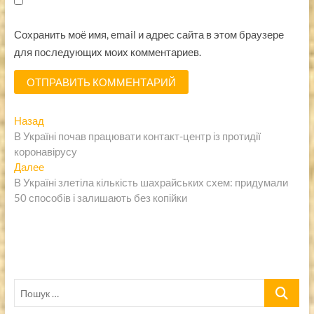
Сохранить моё имя, email и адрес сайта в этом браузере
для последующих моих комментариев.
Навигация
Предыдущая
Назад
запись:
В Україні почав працювати контакт-центр із протидії
по
коронавірусу
записям
Следующая
Далее
запись:
В Україні злетіла кількість шахрайських схем: придумали
50 способів і залишають без копійки
Пошук
…