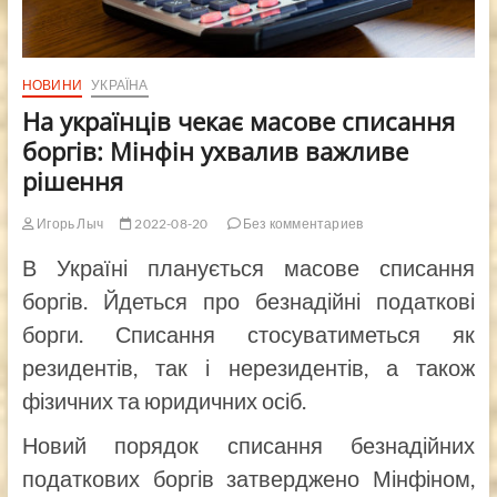
НОВИНИ
УКРАЇНА
На українців чекає масове списання
боргів: Мінфін ухвалив важливе
рішення
Игорь Лыч
2022-08-20
Без комментариев
В Україні планується масове списання
боргів. Йдеться про безнадійні податкові
борги. Списання стосуватиметься як
резидентів, так і нерезидентів, а також
фізичних та юридичних осіб.
Новий порядок списання безнадійних
податкових боргів затверджено Мінфіном,