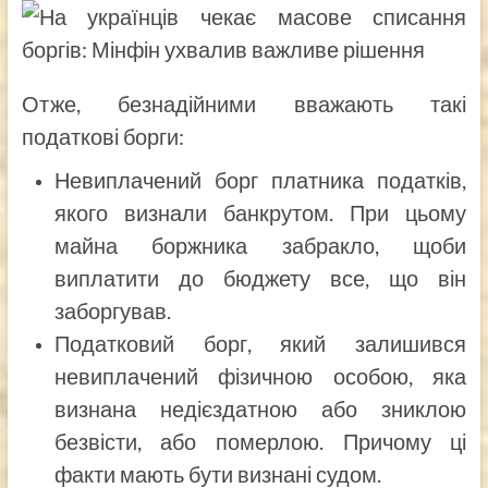
Отже, безнадійними вважають такі
податкові борги:
Невиплачений борг платника податків,
якого визнали банкрутом. При цьому
майна боржника забракло, щоби
виплатити до бюджету все, що він
заборгував.
Податковий борг, який залишився
невиплачений фізичною особою, яка
визнана недієздатною або зниклою
безвісти, або померлою. Причому ці
факти мають бути визнані судом.