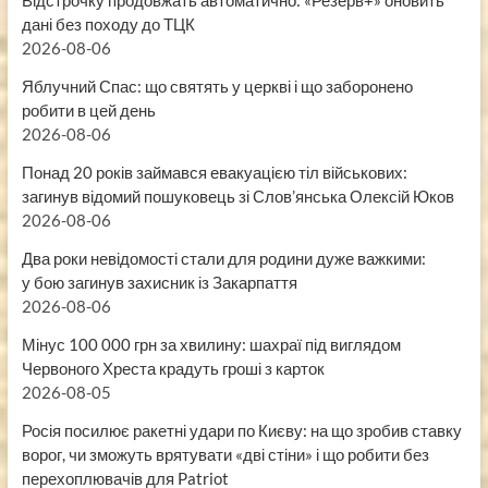
Відстрочку продовжать автоматично: «Резерв+» оновить
дані без походу до ТЦК
2026-08-06
Яблучний Спас: що святять у церкві і що заборонено
робити в цей день
2026-08-06
Понад 20 років займався евакуацією тіл військових:
загинув відомий пошуковець зі Слов’янська Олексій Юков
2026-08-06
Два роки невідомості стали для родини дуже важкими:
у бою загинув захисник із Закарпаття
2026-08-06
Мінус 100 000 грн за хвилину: шахраї під виглядом
Червоного Хреста крадуть гроші з карток
2026-08-05
Росія посилює ракетні удари по Києву: на що зробив ставку
ворог, чи зможуть врятувати «дві стіни» і що робити без
перехоплювачів для Patriot