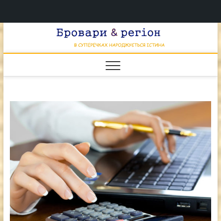
Перейти
Брова
к
В СУПЕРЕЧКАХ
НАРОДЖУЄТЬСЯ
содержимому
ІСТИНА
& регі