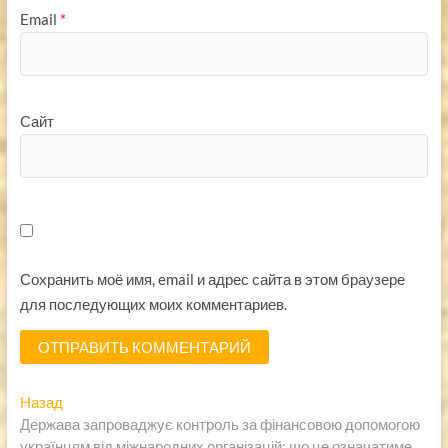
Email
*
Сайт
Сохранить моё имя, email и адрес сайта в этом браузере
для последующих моих комментариев.
Навигация
Предыдущая
Назад
запись:
Держава запроваджує контроль за фінансовою допомогою
по
українцям від міжнародних організацій: що це означатиме