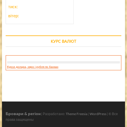
тиск:
вітер:
КУРС ВАЛЮТ
Курси долара, євро і рубля по банках
Бровари & регіон
| Разработано:
Theme Freesia
|
WordPress
| © Все
права защищены