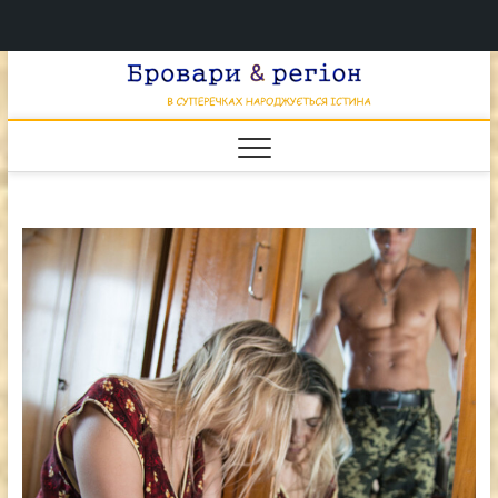
Перейти
Брова
к
В СУПЕРЕЧКАХ
НАРОДЖУЄТЬСЯ
содержимому
ІСТИНА
& регі