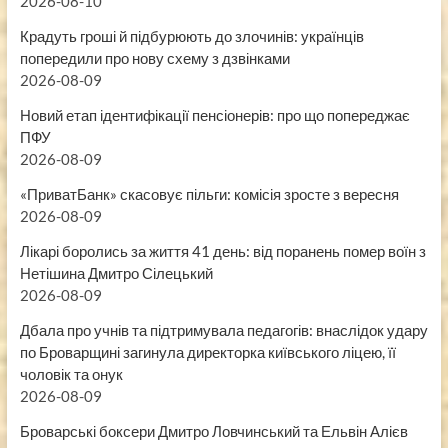
2026-08-10
Крадуть гроші й підбурюють до злочинів: українців
попередили про нову схему з дзвінками
2026-08-09
Новий етап ідентифікації пенсіонерів: про що попереджає
ПФУ
2026-08-09
«ПриватБанк» скасовує пільги: комісія зросте з вересня
2026-08-09
Лікарі боролись за життя 41 день: від поранень помер воїн з
Нетішина Дмитро Сілецький
2026-08-09
Дбала про учнів та підтримувала педагогів: внаслідок удару
по Броварщині загинула директорка київського ліцею, її
чоловік та онук
2026-08-09
Броварські боксери Дмитро Ловчинський та Ельвін Алієв