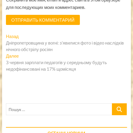
для последующих моих комментариев.
Навигация
Предыдущая
Назад
запись:
Дніпропетровщина у вогні: з’явилися фото і відео наслідків
по
нічного обстрілу росіян
записям
Следующая
Далее
запись:
З червня зарплати педагогів у середньому будуть
недофінансовані на 17% щомісяця
Пошук
…