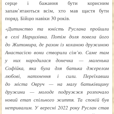
серце і бажання бути корисним
запам’ятаються всім, хто мав щастя бути
поряд. Бійцю навіки 30 років.
«Дитинство та юність Руслана пройшли
в селі Нарцизівка. Потім доля повела його
до Житомира, де разом із коханою дружиною
Анастасією вони створили сім’ю. Саме там
у них народилася донечка — маленька
Софійка, яка була для батька джерелом
любові, натхнення і сили. Переїхавши
до міста Овруч — на малу батьківщину
дружини — молоде подружжя розпочало
новий етап спільного життя. Та спокій був
нетривалим. У вересні 2022 року Руслан став