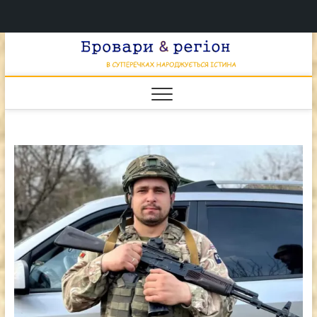
Перейти
Брова
к
В СУПЕРЕЧКАХ
НАРОДЖУЄТЬСЯ
содержимому
ІСТИНА
& регі