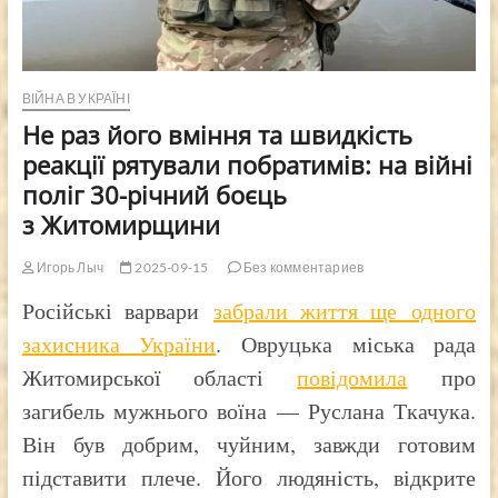
ВІЙНА В УКРАЇНІ
Не раз його вміння та швидкість
реакції рятували побратимів: на війні
поліг 30-річний боєць
з Житомирщини
Игорь Лыч
2025-09-15
Без комментариев
Російські варвари
забрали життя ще одного
захисника України
. Овруцька міська рада
Житомирської області
повідомила
про
загибель мужнього воїна — Руслана Ткачука.
Він був добрим, чуйним, завжди готовим
підставити плече. Його людяність, відкрите