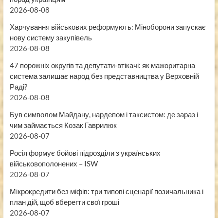
2026-08-08
Харчування військових реформують: Міноборони запускає
нову систему закупівель
2026-08-08
47 порожніх округів та депутати-втікачі: як мажоритарна
система залишає народ без представництва у Верховній
Раді?
2026-08-08
Був символом Майдану, нардепом і таксистом: де зараз і
чим займається Козак Гаврилюк
2026-08-07
Росія формує бойові підрозділи з українських
військовополонених – ISW
2026-08-07
Мікрокредити без міфів: три типові сценарії позичальника і
план дій, щоб вберегти свої гроші
2026-08-07