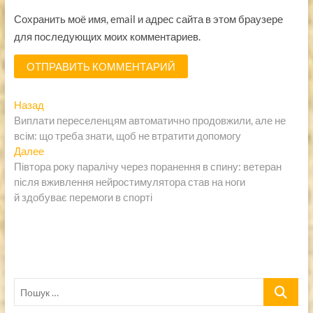
Сохранить моё имя, email и адрес сайта в этом браузере
для последующих моих комментариев.
Навигация
Предыдущая
Назад
запись:
Виплати переселенцям автоматично продовжили, але не
по
всім: що треба знати, щоб не втратити допомогу
записям
Следующая
Далее
запись:
Півтора року паралічу через поранення в спину: ветеран
після вживлення нейростимулятора став на ноги
й здобуває перемоги в спорті
Пошук
…