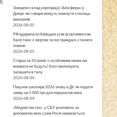
д
Знищено склад корпорації «Біосфера» у
Дніпрі: які товари можуть зникнути з полиць
магазинів
2026-08-05
РФ вдарила по Київщині усім асортиментом
балістики: є жертва та постраждалі, сталися
пожежі
2026-08-05
Старші за 50 років і з особливим нюансом
воювати не будуть? Кого пропонують
залишити в тилу
2026-08-04
Пакунок школяра 2026 знову в Дії: як подати
заяву на 5 000 грн для першокласника
2026-08-04
«Медові пастки»: у СБУ розповіли, за
допомогою яких схем Росія намагається