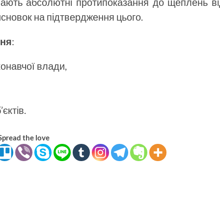
мають абсолютні протипоказання до щеплень ві
сновок на підтвердження цього.
ння
:
конавчої влади,
єктів.
Spread the love