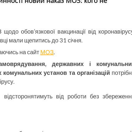
инності новий наказ МОЗ: кого не
 щодо обов’язкової вакцинації від коронавірус
вці мали щепитись до 31 січня.
лаючись на сайт
МОЗ
.
самоврядування, державних і комунальни
х комунальних установ та організацій
потрібн
ірусу.
 відсторонятимуть від роботи без збереженн