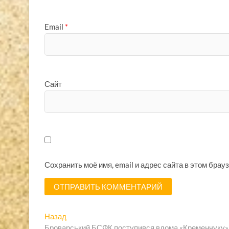
Email
*
Сайт
Сохранить моё имя, email и адрес сайта в этом бра
Навигация
Предыдущая
Назад
запись:
Броварський БСФК поступився вдома «Кременчуку»