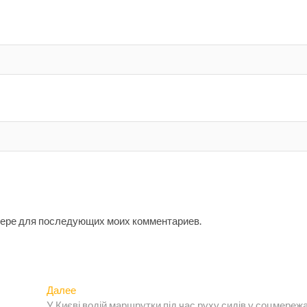
узере для последующих моих комментариев.
Следующая
Далее
запись:
У Києві водій маршрутки під час руху сидів у соцмереж