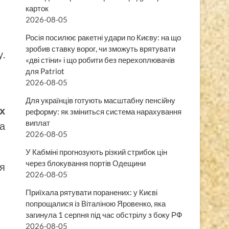
карток
2026-08-05
Росія посилює ракетні удари по Києву: на що
зробив ставку ворог, чи зможуть врятувати
у.
«дві стіни» і що робити без перехоплювачів
для Patriot
2026-08-05
Для українців готують масштабну пенсійну
х
реформу: як зміниться система нарахування
виплат
а
2026-08-05
У Кабміні прогнозують різкий стрибок цін
через блокування портів Одещини
я
2026-08-05
Приїхала рятувати поранених: у Києві
попрощалися із Віталіною Яровенко, яка
загинула 1 серпня під час обстрілу з боку РФ
2026-08-05