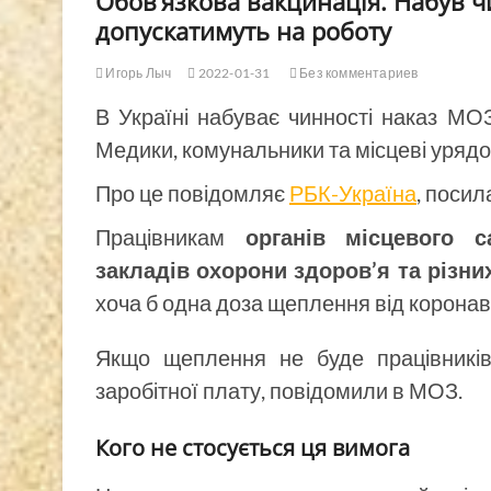
Обов’язкова вакцинація. Набув ч
допускатимуть на роботу
Игорь Лыч
2022-01-31
Без комментариев
В Україні набуває чинності наказ МОЗ
Медики, комунальники та місцеві урядо
Про це повідомляє
РБК-Україна
, поси
Працівникам
органів місцевого 
закладів охорони здоров’я та різни
хоча б одна доза щеплення від коронав
Якщо щеплення не буде працівників
заробітної плату, повідомили в МОЗ.
Кого не стосується ця вимога