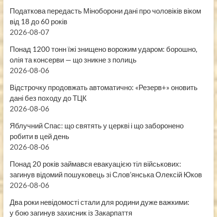
Податкова передасть Міноборони дані про чоловіків віком
від 18 до 60 років
2026-08-07
Понад 1200 тонн їжі знищено ворожим ударом: борошно,
олія та консерви — що зникне з полиць
2026-08-06
Відстрочку продовжать автоматично: «Резерв+» оновить
дані без походу до ТЦК
2026-08-06
Яблучний Спас: що святять у церкві і що заборонено
робити в цей день
2026-08-06
Понад 20 років займався евакуацією тіл військових:
загинув відомий пошуковець зі Слов’янська Олексій Юков
2026-08-06
Два роки невідомості стали для родини дуже важкими:
у бою загинув захисник із Закарпаття