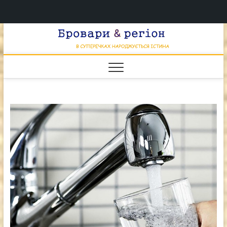
Перейти
Брова
к
В СУПЕРЕЧКАХ
НАРОДЖУЄТЬСЯ
содержимому
ІСТИНА
& регі