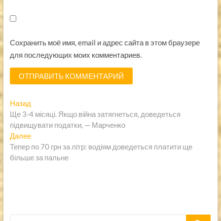
Сохранить моё имя, email и адрес сайта в этом браузере
для последующих моих комментариев.
Навигация
Предыдущая
Назад
запись:
Ще 3-4 місяці. Якщо війна затягнеться, доведеться
по
підвищувати податки, — Марченко
записям
Следующая
Далее
запись:
Тепер по 70 грн за літр: водіям доведеться платити ще
більше за пальне
Пошук