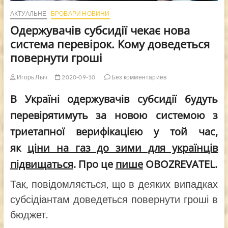
АКТУАЛЬНЕ
БРОВАРИ НОВИНИ
Одержувачів субсидії чекає нова
система перевірок. Кому доведеться
повернути гроші
Игорь Лыч
2020-09-10
Без комментариев
В Україні одержувачів субсидії будуть
перевірятимуть за новою системою з
триетапної верифікацією у той час,
як
ціни на газ до зими для українців
підвищаться
. Про це
пише
OBOZREVATEL.
Так, повідомляється, що в деяких випадках
субсідіантам доведеться повернути гроші в
бюджет.