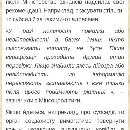
після Міністерство фінансів надсилає свої
рекомендації. Наприклад, скасувати стільки-
то субсидій за такими-от адресами.
«У разі наявності помилки або
невідповідності в базах даних ніхто
скасовувати виплату не буде. Після
верифікації проходить другий етап
перевірки. Якщо знайшли якесь підозра або
невідповідність, цю інформацію
перевіряють, зіставляють і вже тільки
після цього приймають рішення
«, —
зазначили в Мінсоцполітики.
Якщо йдеться, наприклад, про субсидії, то
орган соцзахисту вимагатиме повернути
кожну незаконно виплачену копійку в