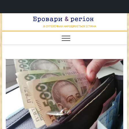
Перейти
Брова
к
В СУПЕРЕЧКАХ
НАРОДЖУЄТЬСЯ
содержимому
ІСТИНА
& регі