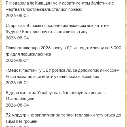
РФ вдарила по Київщині усім асортиментом балістики: є
жертва та постраждалі, сталися пожежі
2026-08-05
Старші за 50 років і з особливим нюансом воювати не
будуть? Кого пропонують залишити в тилу
2026-08-04
Пакунок школяра 2026 знову в Дії: як подати заяву на 5 000
грн для першокласника
2026-08-04
«Медові пастки»: у СБУ розповіли, за допомогою яких схем
Росія намагається вбити українських військових
2026-08-04
Віддав життя за Україну: на війні загинув захисник з
Миколаївщини
2026-08-04
72 млрд грн не заплатили за тепло: тепловики готуються до
зими без грошей