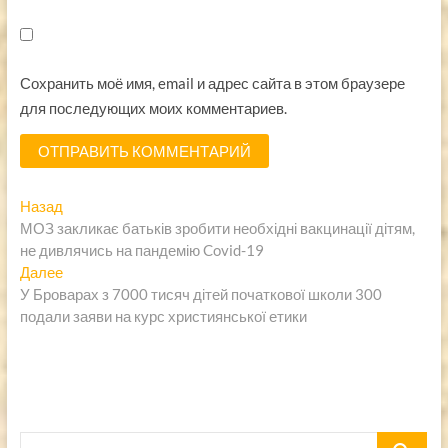
Сохранить моё имя, email и адрес сайта в этом браузере
для последующих моих комментариев.
Навигация
Предыдущая
Назад
запись:
МОЗ закликає батьків зробити необхідні вакцинації дітям,
по
не дивлячись на пандемію Covid-19
записям
Следующая
Далее
запись:
У Броварах з 7000 тисяч дітей початкової школи 300
подали заяви на курс християнської етики
Пошук