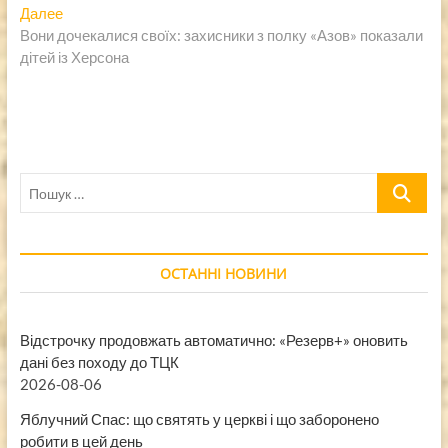
записям
Следующая
Далее
запись:
Вони дочекалися своїх: захисники з полку «Азов» показали
дітей із Херсона
Пошук
…
ОСТАННІ НОВИНИ
Відстрочку продовжать автоматично: «Резерв+» оновить
дані без походу до ТЦК
2026-08-06
Яблучний Спас: що святять у церкві і що заборонено
робити в цей день