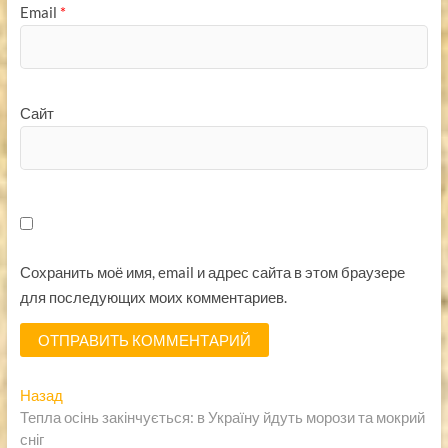
Email
*
Сайт
Сохранить моё имя, email и адрес сайта в этом браузере
для последующих моих комментариев.
Навигация
Предыдущая
Назад
запись:
Тепла осінь закінчується: в Україну йдуть морози та мокрий
по
сніг