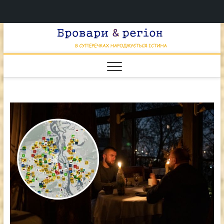
Перейти
Брова
к
В СУПЕРЕЧКАХ
НАРОДЖУЄТЬСЯ
содержимому
ІСТИНА
& регі