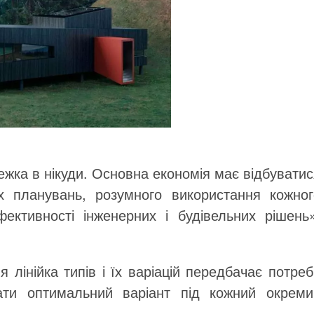
жка в нікуди. Основна економія має відбувати
 планувань, розумного використання кожног
ективності інженерних і будівельних рішень»
 лінійка типів і їх варіацій передбачає потре
ати оптимальний варіант під кожний окреми