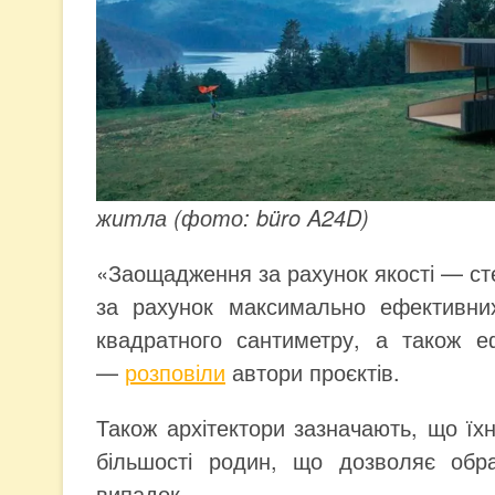
житла (фото: büro A24D)
«Заощадження за рахунок якості — сте
за рахунок максимально ефективних
квадратного сантиметру, а також еф
—
розповіли
автори проєктів.
Також архітектори зазначають, що їхня
більшості родин, що дозволяє обр
випадок.