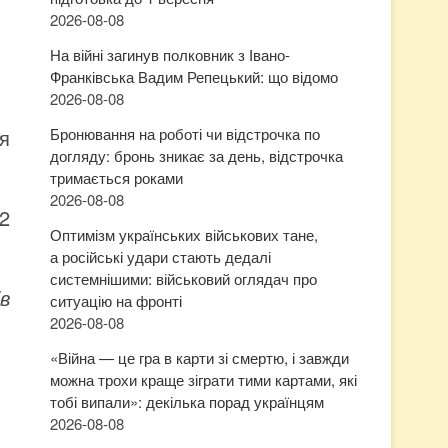
2026-08-08
На війні загинув полковник з Івано-
Франківська Вадим Репецький: що відомо
2026-08-08
я
Бронювання на роботі чи відстрочка по
догляду: бронь зникає за день, відстрочка
тримається роками
2026-08-08
 2
Оптимізм українських військових тане,
а російські удари стають дедалі
системнішими: військовий оглядач про
в
ситуацію на фронті
2026-08-08
«Війна — це гра в карти зі смертю, і завжди
можна трохи краще зіграти тими картами, які
тобі випали»: декілька порад українцям
2026-08-08