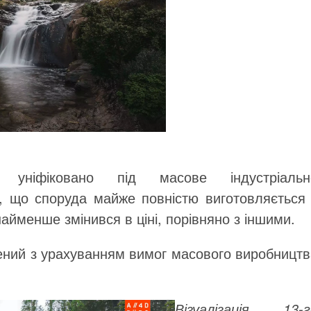
уніфіковано під масове індустріальн
, що споруда майже повністю виготовляється 
найменше змінився в ціні, порівняно з іншими.
ений з урахуванням вимог масового виробництв
Візуалізація 13-г