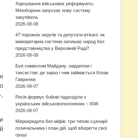
Харчування військових реформують:
Міноборони запускає нову систему
закупівель
2026-08-08
47 порожніх округів та депутати-втікачі: як
мажоритарна система залишає народ без
представництва у Верховній Раді?
2026-08-08
Був символом Майдану, нардепом і
таксистом: де зараз і чим займається Козак
ся
Гаврилюк
о
2026-08-07
,
Росія формує бойові підрозділи з
українських військовополонених – ISW
2026-08-07
би
Мікрокредити без міфів: три типові сценарії
й
позичальника і план дій, щоб вберегти свої
гроші