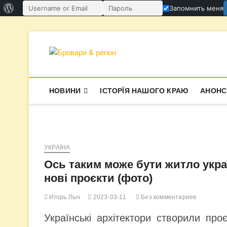
О
Запомнить меня
Имя пользователя или email
Пароль
WordPress
Перейти
к
содержимому
Бровари & ре
В СУПЕРЕЧКАХ НАРОДЖУЄТЬСЯ І
НОВИНИ
ІСТОРЇЯ НАШОГО КРАЮ
АНОНС
УКРАЇНА
Ось таким може бути житло украї
нові проєкти (фото)
Игорь Лыч
2023-03-11
Без комментариев
Українські архітектори створили про