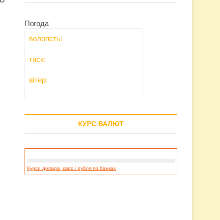
Погода
вологість:
тиск:
вітер:
КУРС ВАЛЮТ
Курси долара, євро і рубля по банках