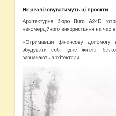
Як реалізовуватимуть ці проєкти
Архітектурне бюро Büro A24D гото
некомерційного використання на час війн
«Отримавши фінансову допомогу 
збудувати собі гідне житло, без
зазначають архітектори.