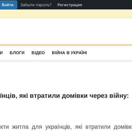
Войти
Забыли пароль?
Регистрация
гіон
СТИНА
И
БЛОГИ
ВІДЕО
ВІЙНА В УКРАЇНІ
нців, які втратили домівки через війну:
єкти житла для українців, які втратили домівк