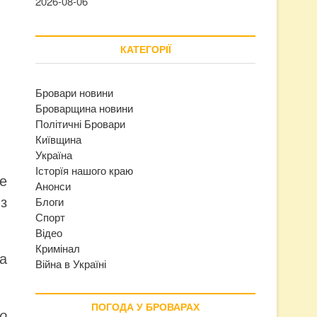
2026-08-06
КАТЕГОРІЇ
Бровари новини
Броварщина новини
Політичні Бровари
Київщина
Україна
Історїя нашого краю
е
Анонси
з
Блоги
Спорт
Відео
Кримінал
а
Війна в Україні
ПОГОДА У БРОВАРАХ
о