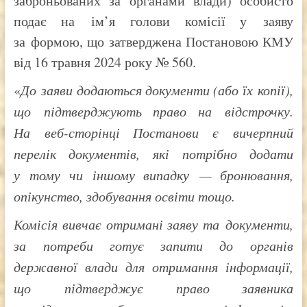
заброньованих за органами влади) особисто
подає на ім’я голови комісії у заяву
за формою, що затверджена Постановою КМУ
від 16 травня 2024 року № 560.
«
До заяви додаються документи (або їх копії),
що підтверджують право на відстрочку.
На веб-сторінці Постанови є вичерпний
перелік документів, які потрібно додати
у тому чи іншому випадку — бронювання,
опікунство, здобування освіти тощо.
Комісія вивчає отримані заяву та документи,
за потреби готує запити до органів
державної влади для отримання інформації,
що підтверджує право заявника