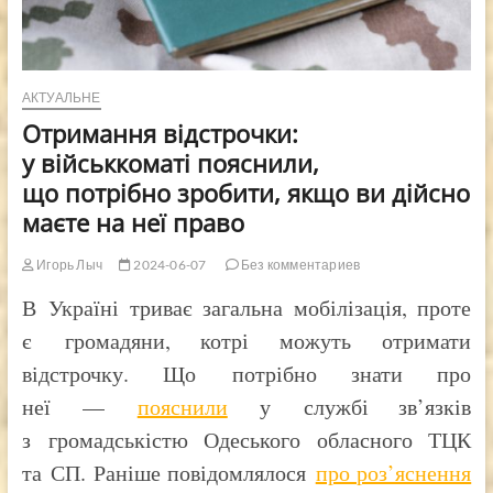
АКТУАЛЬНЕ
Отримання відстрочки:
у військкоматі пояснили,
що потрібно зробити, якщо ви дійсно
маєте на неї право
Игорь Лыч
2024-06-07
Без комментариев
В Україні триває загальна мобілізація, проте
є громадяни, котрі можуть отримати
відстрочку. Що потрібно знати про
неї —
пояснили
у службі зв’язків
з громадськістю Одеського обласного ТЦК
та СП. Раніше повідомлялося
про роз’яснення