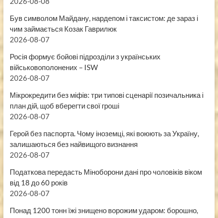
2026-08-08
Був символом Майдану, нардепом і таксистом: де зараз і
чим займається Козак Гаврилюк
2026-08-07
Росія формує бойові підрозділи з українських
військовополонених – ISW
2026-08-07
Мікрокредити без міфів: три типові сценарії позичальника і
план дій, щоб вберегти свої гроші
2026-08-07
Герой без паспорта. Чому іноземці, які воюють за Україну,
залишаються без найвищого визнання
2026-08-07
Податкова передасть Міноборони дані про чоловіків віком
від 18 до 60 років
2026-08-07
Понад 1200 тонн їжі знищено ворожим ударом: борошно,