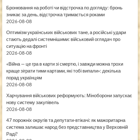
Бронювання на роботі чи відстрочка по догляду: бронь
зникає за день, відстрочка тримається роками
2026-08-08
Оптимізм українських військових тане, а російські удари
стають дедалі системнішими: військовий оглядач про
ситуацію на фронті
2026-08-08
«Війна — це гра в карти зі смертю, і завжди можна трохи
краще зіграти тими картами, які тобі випали»: декілька
порад українцям
2026-08-08
Харчування військових реформують: Міноборони запускає
нову систему закупівель
2026-08-08
47 порожніх округів та депутати-втікачі: як мажоритарна
система залишає народ без представництва у Верховній
Раді?