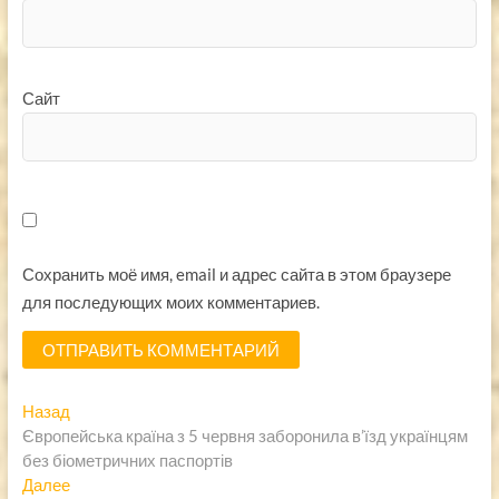
Сайт
Сохранить моё имя, email и адрес сайта в этом браузере
для последующих моих комментариев.
Навигация
Предыдущая
Назад
запись:
Європейська країна з 5 червня заборонила в’їзд українцям
по
без біометричних паспортів
записям
Следующая
Далее