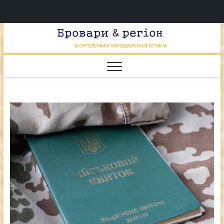
Перейти
Брова
к
В СУПЕРЕЧКАХ
НАРОДЖУЄТЬСЯ
содержимому
ІСТИНА
& регі