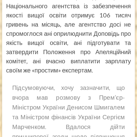
Національного агентства із забезпечення
якості вищої освіти отримує 106 тисяч
гривень на місяць, але агентство досі не
спромоглося ані оприлюднити Доповідь про
якість вищої освіти, ані підготувати та
затвердити Положення про Апеляційний
комітет, ані вчасно виплатити зарплату
своїм же «простим» експертам.
Підсумовуючи, хочу зазначити, що
вчора мав розмову з Прем’єр-
Міністром України Денисом Шмигалем
та Міністром фінансів України Сергієм
Марченком. Вдалося дійти
принципової згоди щодо підвищення