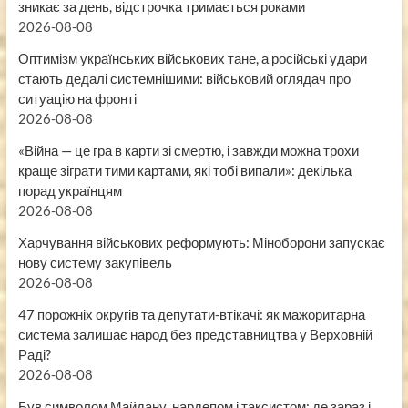
зникає за день, відстрочка тримається роками
2026-08-08
Оптимізм українських військових тане, а російські удари
стають дедалі системнішими: військовий оглядач про
ситуацію на фронті
2026-08-08
«Війна — це гра в карти зі смертю, і завжди можна трохи
краще зіграти тими картами, які тобі випали»: декілька
порад українцям
2026-08-08
Харчування військових реформують: Міноборони запускає
нову систему закупівель
2026-08-08
47 порожніх округів та депутати-втікачі: як мажоритарна
система залишає народ без представництва у Верховній
Раді?
2026-08-08
Був символом Майдану, нардепом і таксистом: де зараз і