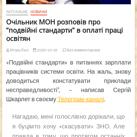
АКТУАЛЬНЕ
НОВИНИ
Очільник МОН розповів про
“подвійні стандарти” в оплаті праці
освітян
Игорь Лыч
2020-10-18
Без комментариев
«Подвійні стандарти» в питаннях зарплати
працівників системи освіти. На жаль, знову
доводиться констатувати приклади
несправедливості”, – написав Сергій
Шкарлет в своєму
Телеграм-каналі
.
Нагадаю, мені голослівно дорікали, що
я буцімто хочу «скасувати» ЗНО. Але
правда в тому, що протягом останніх