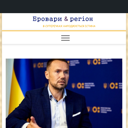
Перейти
Брова
к
В СУПЕРЕЧКАХ
НАРОДЖУЄТЬСЯ
содержимому
ІСТИНА
& регі