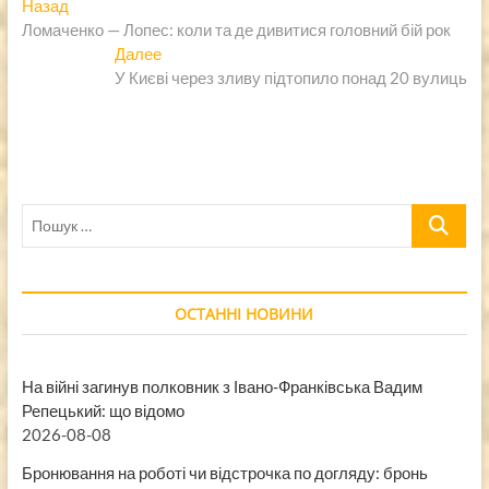
Навигация
Предыдущая
Назад
запись:
Ломаченко — Лопес: коли та де дивитися головний бій рок
по
Следующая
Далее
записям
запись:
У Києві через зливу підтопило понад 20 вулиць
Пошук
…
ОСТАННІ НОВИНИ
На війні загинув полковник з Івано-Франківська Вадим
Репецький: що відомо
2026-08-08
Бронювання на роботі чи відстрочка по догляду: бронь