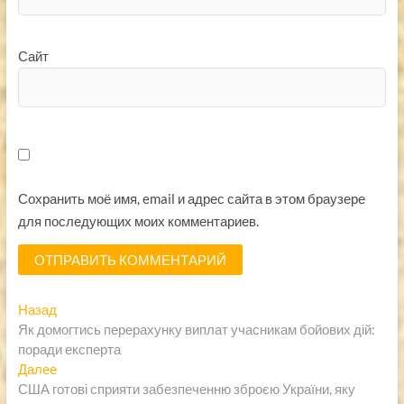
Сайт
Сохранить моё имя, email и адрес сайта в этом браузере
для последующих моих комментариев.
Навигация
Предыдущая
Назад
запись:
Як домогтись перерахунку виплат учасникам бойових дій:
по
поради експерта
записям
Следующая
Далее
запись:
США готові сприяти забезпеченню зброєю України, яку