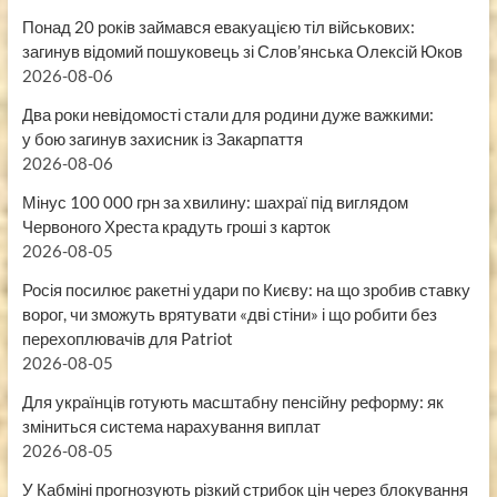
Понад 20 років займався евакуацією тіл військових:
загинув відомий пошуковець зі Слов’янська Олексій Юков
2026-08-06
Два роки невідомості стали для родини дуже важкими:
у бою загинув захисник із Закарпаття
2026-08-06
Мінус 100 000 грн за хвилину: шахраї під виглядом
Червоного Хреста крадуть гроші з карток
2026-08-05
Росія посилює ракетні удари по Києву: на що зробив ставку
ворог, чи зможуть врятувати «дві стіни» і що робити без
перехоплювачів для Patriot
2026-08-05
Для українців готують масштабну пенсійну реформу: як
зміниться система нарахування виплат
2026-08-05
У Кабміні прогнозують різкий стрибок цін через блокування