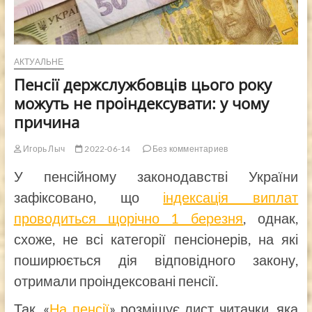
АКТУАЛЬНЕ
Пенсії держслужбовців цього року
можуть не проіндексувати: у чому
причина
Игорь Лыч
2022-06-14
Без комментариев
У пенсійному законодавстві України
зафіксовано, що
індексація виплат
проводиться щорічно 1 березня
, однак,
схоже, не всі категорії пенсіонерів, на які
поширюється дія відповідного закону,
отримали проіндексовані пенсії.
Так, «
На пенсії
» розміщує лист читачки, яка