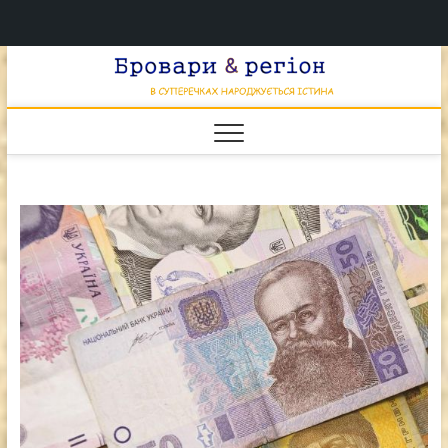
Перейти
Брова
к
В СУПЕРЕЧКАХ
НАРОДЖУЄТЬСЯ
содержимому
ІСТИНА
& регі