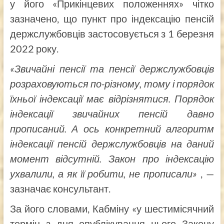
у його «Прикінцевих положеннях» чітко
зазначено, що пункт про індексацію пенсій
держслужбовців застосовується з 1 березня
2022 року.
«Звичайні пенсії та пенсії держслужбовців
розраховуються по-різному, тому і порядок
їхньої індексації має відрізнятися. Порядок
індексації звичайних пенсій давно
прописаний. А ось конкретний алгоритм
індексації пенсій держслужбовців на даний
момент відсутній. Закон про індексацію
ухвалили, а як її робити, не прописали»
, —
зазначає консультант.
За його словами, Кабміну «у шестимісячний
термін з дня опублікування цього Закону