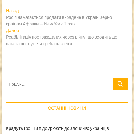
Навигация
Предыдущая
Назад
запись:
Росія намагається продати вкрадене в Україні зерно
по
країнам Африки — New York Times
записям
Следующая
Далее
запись:
Реабілітація постраждалих через війну: що входить до
пакета послуг і чи треба платити
Пошук
…
ОСТАННІ НОВИНИ
Крадуть гроші й підбурюють до злочинів: українців