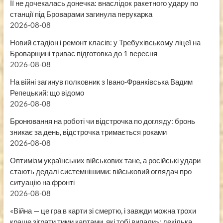
Її не дочекалась донечка: внаслідок ракетного удару по
станції під Броварами загинула перукарка
2026-08-08
Новий стадіон і ремонт класів: у Требухівському ліцеї на
Броварщині триває підготовка до 1 вересня
2026-08-08
На війні загинув полковник з Івано-Франківська Вадим
Репецький: що відомо
2026-08-08
Бронювання на роботі чи відстрочка по догляду: бронь
зникає за день, відстрочка тримається роками
2026-08-08
Оптимізм українських військових тане, а російські удари
стають дедалі системнішими: військовий оглядач про
ситуацію на фронті
2026-08-08
«Війна — це гра в карти зі смертю, і завжди можна трохи
краще зіграти тими картами, які тобі випали»: декілька