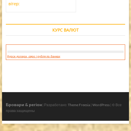
вітер:
КУРС ВАЛЮТ
Курси долара, євро і рубля по банках
Бровари & регіон
| Разработано:
Theme Freesia
|
WordPress
| © Все
права защищены