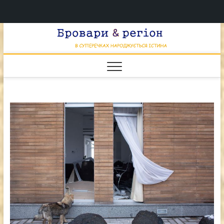
Перейти
Брова
к
В СУПЕРЕЧКАХ
НАРОДЖУЄТЬСЯ
содержимому
ІСТИНА
& регі