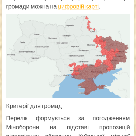
громади можна на
цифровій карті
.
Критерії для громад
Перелік формується за погодженням
Міноборони на підставі пропозицій