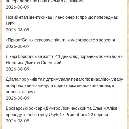
попередили про нову схему з дзвінками
2026-08-09
Новий етап ідентифікації пенсіонерів: про що попереджає
ПФУ
2026-08-09
«ПриватБанк» скасовує пільги: комісія зросте з вересня
2026-08-09
Лікарі боролись за життя 41 день: від поранень помер воїн з
Нетішина Дмитро Сілецький
2026-08-09
Дбала про учнів та підтримувала педагогів: внаслідок удару
по Броварщині загинула директорка київського ліцею, її
чоловік та онук
2026-08-09
Броварські боксери Дмитро Ловчинський та Ельвін Алієв
проведуть бої на шоу Usyk 17 Promotions 22 серпня
2026-08-08