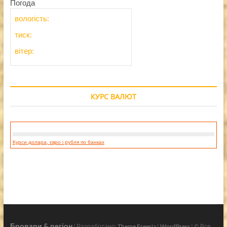
Погода
вологість:
тиск:
вітер:
КУРС ВАЛЮТ
Курси долара, євро і рубля по банках
Бровари & регіон
| Разработано:
Theme Freesia
|
WordPress
| © Все