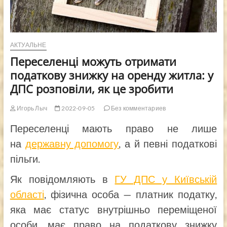
АКТУАЛЬНЕ
Переселенці можуть отримати
податкову знижку на оренду житла: у
ДПС розповіли, як це зробити
Игорь Лыч
2022-09-05
Без комментариев
Переселенці мають право не лише
на
державну допомогу
, а й певні податкові
пільги.
Як повідомляють в
ГУ ДПС у Київській
області
, фізична особа — платник податку,
яка має статус внутрішньо переміщеної
особи, має право на податкову знижку