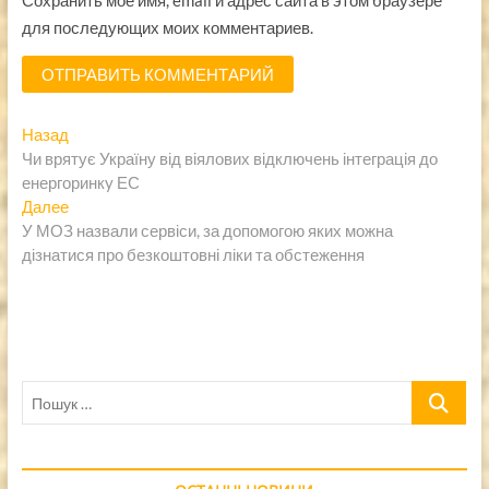
Сохранить моё имя, email и адрес сайта в этом браузере
для последующих моих комментариев.
Навигация
Предыдущая
Назад
запись:
Чи врятує Україну від віялових відключень інтеграція до
по
енергоринкy ЕС
записям
Следующая
Далее
запись:
У МОЗ назвали сервіси, за допомогою яких можна
дізнатися про безкоштовні ліки та обстеження
Пошук
…