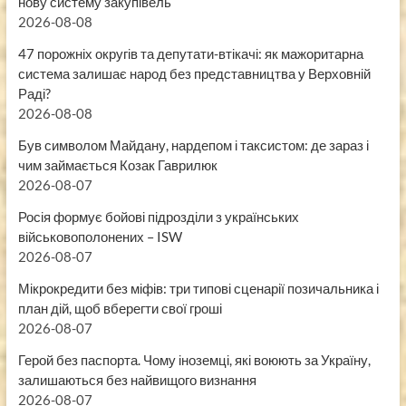
нову систему закупівель
2026-08-08
47 порожніх округів та депутати-втікачі: як мажоритарна
система залишає народ без представництва у Верховній
Раді?
2026-08-08
Був символом Майдану, нардепом і таксистом: де зараз і
чим займається Козак Гаврилюк
2026-08-07
Росія формує бойові підрозділи з українських
військовополонених – ISW
2026-08-07
Мікрокредити без міфів: три типові сценарії позичальника і
план дій, щоб вберегти свої гроші
2026-08-07
Герой без паспорта. Чому іноземці, які воюють за Україну,
залишаються без найвищого визнання
2026-08-07