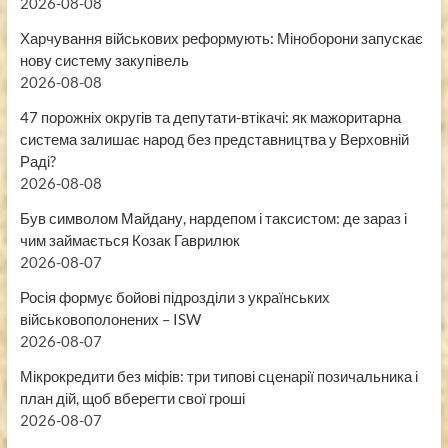
2026-08-08
Харчування військових реформують: Міноборони запускає
нову систему закупівель
2026-08-08
47 порожніх округів та депутати-втікачі: як мажоритарна
система залишає народ без представництва у Верховній
Раді?
2026-08-08
Був символом Майдану, нардепом і таксистом: де зараз і
чим займається Козак Гаврилюк
2026-08-07
Росія формує бойові підрозділи з українських
військовополонених – ISW
2026-08-07
Мікрокредити без міфів: три типові сценарії позичальника і
план дій, щоб вберегти свої гроші
2026-08-07