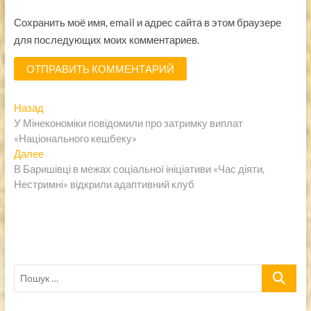
Сохранить моё имя, email и адрес сайта в этом браузере
для последующих моих комментариев.
Навигация
Предыдущая
Назад
запись:
У Мінекономіки повідомили про затримку виплат
по
«Національного кешбеку»
записям
Следующая
Далее
запись:
В Баришівці в межах соціальної ініціативи «Час діяти,
Нестримні» відкрили адаптивний клуб
Пошук
…