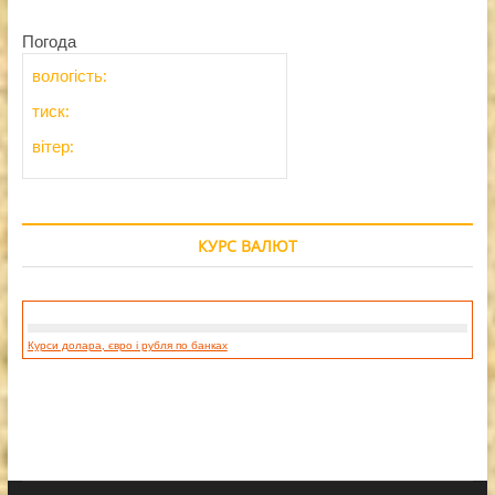
Погода
вологість:
тиск:
вітер:
КУРС ВАЛЮТ
Курси долара, євро і рубля по банках