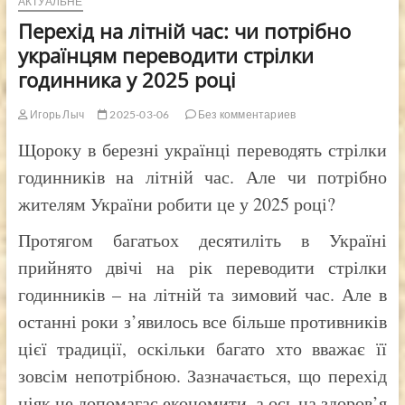
АКТУАЛЬНЕ
Перехід на літній час: чи потрібно
українцям переводити стрілки
годинника у 2025 році
Игорь Лыч
2025-03-06
Без комментариев
Щороку в березні українці переводять стрілки
годинників на літній час. Але чи потрібно
жителям України робити це у 2025 році?
Протягом багатьох десятиліть в Україні
прийнято двічі на рік переводити стрілки
годинників – на літній та зимовий час. Але в
останні роки з’явилось все більше противників
цієї традиції, оскільки багато хто вважає її
зовсім непотрібною. Зазначається, що перехід
ніяк не допомагає економити, а ось на здоров’я