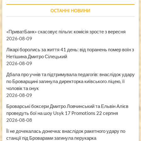
ОСТАННІ НОВИНИ
«ПриватБанк» скасовує пільги: комісія зросте з вересня
2026-08-09
Лікарі боролись за життя 41 день: від поранень помер воїн з
Нетішина Дмитро Сілецький
2026-08-09
Дбала про учнів та підтримувала педагогів: внаслідок удару
по Броварщині загинула директорка київського ліцею, її
чоловік та онук
2026-08-09
Броварські боксери Дмитро Ловчинський та Ельвін Алієв
проведуть бої на шоу Usyk 17 Promotions 22 серпня
2026-08-08
Її не дочекалась донечка: внаслідок ракетного удару по
станції під Броварами загинула перукарка