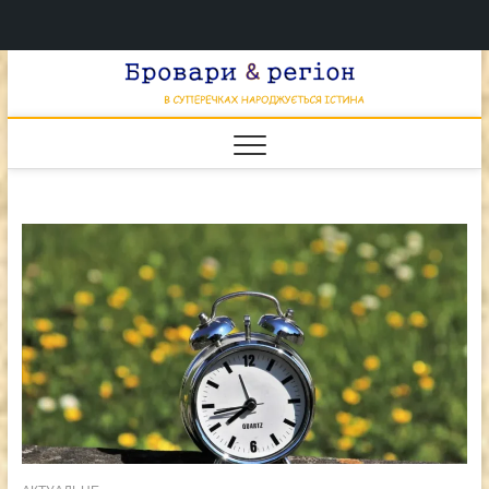
Перейти
Брова
к
В СУПЕРЕЧКАХ
НАРОДЖУЄТЬСЯ
содержимому
ІСТИНА
& регі