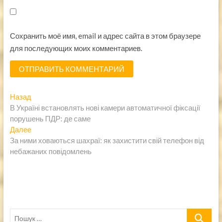
Сохранить моё имя, email и адрес сайта в этом браузере
для последующих моих комментариев.
Навигация
Предыдущая
Назад
запись:
В Україні встановлять нові камери автоматичної фіксації
по
порушень ПДР: де саме
записям
Следующая
Далее
запись:
За ними ховаються шахраї: як захистити свій телефон від
небажаних повідомлень
Пошук