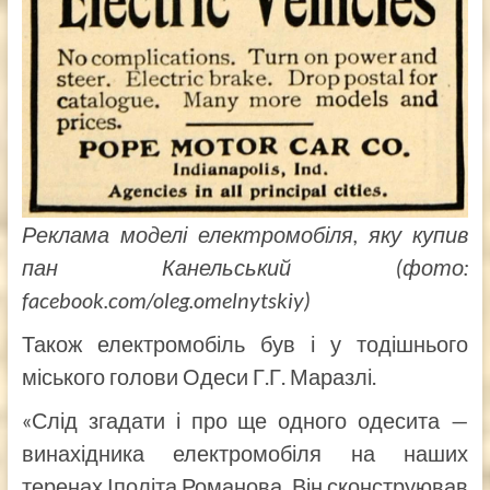
Реклама моделі електромобіля, яку купив
пан Канельський (фото:
facebook.com/oleg.omelnytskiy)
Також електромобіль був і у тодішнього
міського голови Одеси Г.Г. Маразлі.
«Слід згадати і про ще одного одесита —
винахідника електромобіля на наших
теренах Іполіта Романова. Він сконструював