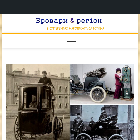
Перейти
Брова
к
В СУПЕРЕЧКАХ
НАРОДЖУЄТЬСЯ
содержимому
ІСТИНА
& регі