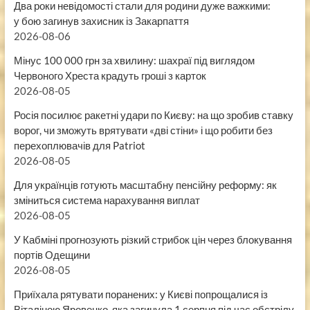
Два роки невідомості стали для родини дуже важкими:
у бою загинув захисник із Закарпаття
2026-08-06
Мінус 100 000 грн за хвилину: шахраї під виглядом
Червоного Хреста крадуть гроші з карток
2026-08-05
Росія посилює ракетні удари по Києву: на що зробив ставку
ворог, чи зможуть врятувати «дві стіни» і що робити без
перехоплювачів для Patriot
2026-08-05
Для українців готують масштабну пенсійну реформу: як
зміниться система нарахування виплат
2026-08-05
У Кабміні прогнозують різкий стрибок цін через блокування
портів Одещини
2026-08-05
Приїхала рятувати поранених: у Києві попрощалися із
Віталіною Яровенко, яка загинула 1 серпня під час обстрілу