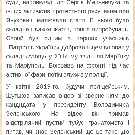
суди, наприклад, до Сергія Мельничука та
інших активістів протестного руху, яким при
Януковичі малювали статті. В нього було
складне і важке життя, повне випробувань.
Сергій був одним з перших учасників
«Патріотів України», добровольцем воював у
складі «Азову» у 2014-му звільняв Мар’їнку
та Маріуполь. Воювавв на фронті під час
активної фази, потім служив у поліції.
У квітні 2019-го, будучи поліцейським,
Шутьков записав відео зі зверненням до
кандидата у президенту Володимира
Зеленського. На відео він тримав
відстріляний пустий тубус гранатомета і
питав, чи знає Зеленський що це таке. До