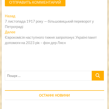
Навигация
Предыдущая
Назад
запись:
7 листопада 1917 року — більшовицький переворот у
по
Петрограді
записям
Следующая
Далее
запись:
Єврокомісія наступного тижня запропонує Україні пакет
допомоги на 2023 рік – фон дер Ляєн
Пошук
…
ОСТАННІ НОВИНИ