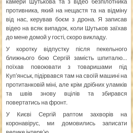
камери Шутькова та з відео безпілотника
противника, який на нещастя та на відміну
від нас, керував боєм з дрона. Я записав
відео на всяк випадок, коли Шутьков заїхав
до мене домой у гості, скоро викладу.
У коротку відпустку після пекельного
ближнього бою Сергій замість шпиталю…
поїхав повоювати з товаришами під
Куп’янськ, підірвався там на своїй машині на
протитанковій міні, але крім дрібних уламків
та швів знову вцілів та збирався
повертатись на фронт.
У Києві Сергій раптом захворів на
коронавірус, ми домовились записати
велике інтерв’ю.