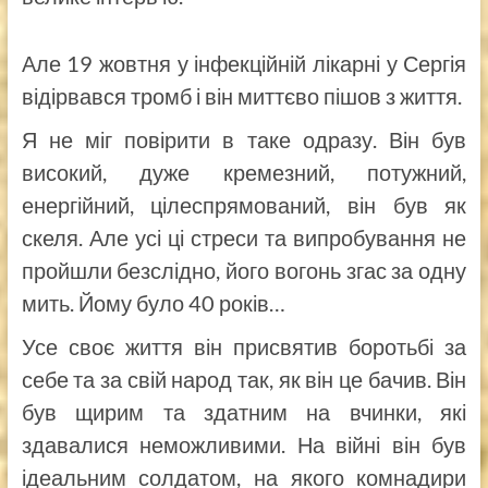
Але 19 жовтня у інфекційній лікарні у Сергія
відірвався тромб і він миттєво пішов з життя.
Я не міг повірити в таке одразу. Він був
високий, дуже кремезний, потужний,
енергійний, цілеспрямований, він був як
скеля. Але усі ці стреси та випробування не
пройшли безслідно, його вогонь згас за одну
мить. Йому було 40 років…
Усе своє життя він присвятив боротьбі за
себе та за свій народ так, як він це бачив. Він
був щирим та здатним на вчинки, які
здавалися неможливими. На війні він був
ідеальним солдатом, на якого комнадири