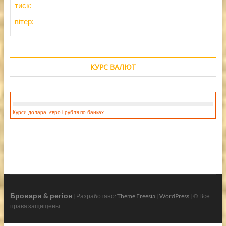
тиск:
вітер:
КУРС ВАЛЮТ
Курси долара, євро і рубля по банках
Бровари & регіон
| Разработано:
Theme Freesia
|
WordPress
| © Все
права защищены