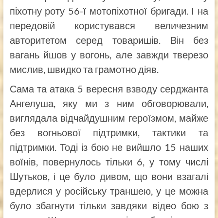
піхотну роту 56-ї мотопіхотної бригади. І на
передовій користувався величезним
авторитетом серед товаришів. Він без
вагань йшов у вогонь, але завжди тверезо
мислив, швидко та грамотно діяв.
Сама та атака 5 вересня взводу серджанта
Ангелуша, яку ми з ним обговорювали,
виглядала відчайдушним героїзмом, майже
без вогньової підтримки, тактики та
підтримки. Тоді із бою не вийшло 15 наших
воїнів, повернулось тільки 6, у тому числі
Шутьков, і це було дивом, що вони взагалі
вдерлися у російську траншею, у це можна
було збагнути тільки завдяки відео бою з