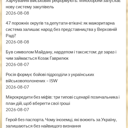
Харчування військових реформують: Міноборони запускає
нову систему закупівель
2026-08-08
47 порожніх округів та депутати-втікачі: як мажоритарна
система залишає народ без представництва у Верховній
Раді?
2026-08-08
Був символом Майдану, нардепом і таксистом: де зараз і
чим займається Козак Гаврилюк
2026-08-07
Росія формує бойові підрозділи з українських
військовополонених – ISW
2026-08-07
Мікрокредити без міфів: три типові сценарії позичальника і
план дій, щоб вберегти свої гроші
2026-08-07
Герой без паспорта. Чому іноземці, які воюють за Україну,
залишаються без найвищого визнання