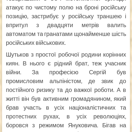
атакує по чистому полю на броні російську
позицію, застрибує у російську траншею і
впритул з двадцяти метрів валить
автоматом та гранатами щонайменше шість
російських військових.
Шутьков з простої робочої родини корінних
киян. В нього є рідний брат, теж учасник
війни. За професією Сергій був
промисловим альпіністом, де звик до
постійного ризику та до важкої роботи. А в
житті він був активним громадянином, який
брав участь в усіх націоналістичних та
протестних рухах, в усіх революціях,
боровся з режимом Януковича. Бігав на