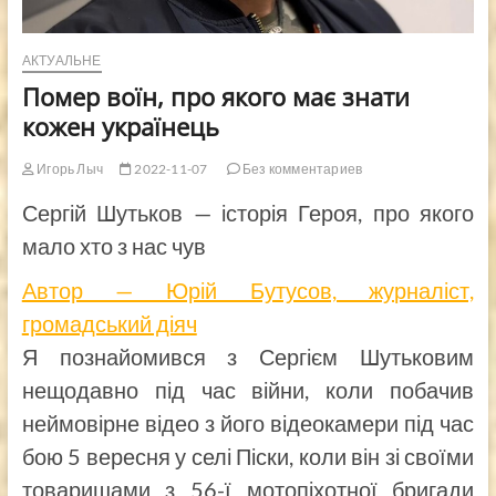
АКТУАЛЬНЕ
Помер воїн, про якого має знати
кожен українець
Игорь Лыч
2022-11-07
Без комментариев
Сергій Шутьков — історія Героя, про якого
мало хто з нас чув
Автор — Юрій Бутусов, журналіст,
громадський діяч
Я познайомився з Сергієм Шутьковим
нещодавно під час війни, коли побачив
неймовірне відео з його відеокамери під час
бою 5 вересня у селі Піски, коли він зі своїми
товаришами з 56-ї мотопіхотної бригади