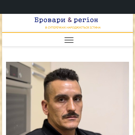
Перейти
Брова
к
В СУПЕРЕЧКАХ
НАРОДЖУЄТЬСЯ
содержимому
ІСТИНА
& регі