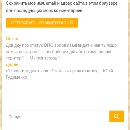
Сохранить моё имя, email и адрес сайта в этом браузере
для последующих моих комментариев.
Навигация
Предыдущая
Назад
запись:
Довідку про статус ВПО зобов’язані видати, навіть якщо
по
немає реєстрації в зоні бойових дій або на окупованій
записям
території, — Мінреінтеграції
Следующая
Далее
запись:
«Українцям дають ілюзії замість гірких фактів», — Юрій
Гудименко
Пошук
…