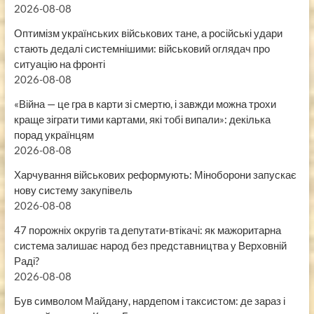
2026-08-08
Оптимізм українських військових тане, а російські удари
стають дедалі системнішими: військовий оглядач про
ситуацію на фронті
2026-08-08
«Війна — це гра в карти зі смертю, і завжди можна трохи
краще зіграти тими картами, які тобі випали»: декілька
порад українцям
2026-08-08
Харчування військових реформують: Міноборони запускає
нову систему закупівель
2026-08-08
47 порожніх округів та депутати-втікачі: як мажоритарна
система залишає народ без представництва у Верховній
Раді?
2026-08-08
Був символом Майдану, нардепом і таксистом: де зараз і