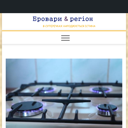
Перейти
Брова
к
В СУПЕРЕЧКАХ
НАРОДЖУЄТЬСЯ
содержимому
ІСТИНА
& регі