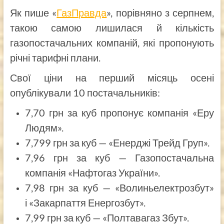
Як пише «
ГазПравда
», порівняно з серпнем,
такою самою лишилася й кількість
газопостачальних компаній, які пропонують
річні тарифні плани.
Свої ціни на перший місяць осені
опублікували 10 постачальників:
7,70 грн за куб пропонує компанія «Еру
Людям».
7,799 грн за куб — «Енерджі Трейд Груп».
7,96 грн за куб — Газопостачальна
компанія «Нафтогаз України».
7,98 грн за куб — «Волиньелектрозбут»
і «Закарпаття Енергозбут».
7,99 грн за куб — «Полтавагаз Збут».