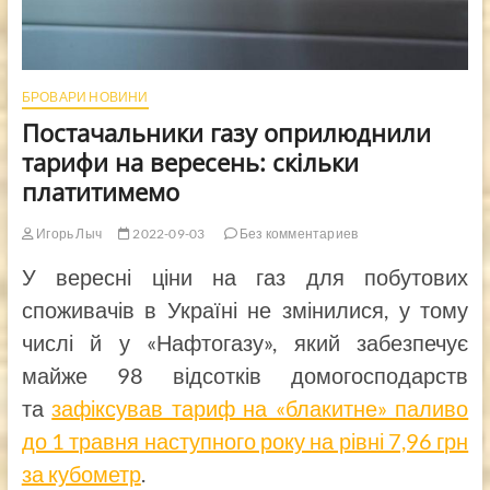
БРОВАРИ НОВИНИ
Постачальники газу оприлюднили
тарифи на вересень: скільки
платитимемо
Игорь Лыч
2022-09-03
Без комментариев
У вересні ціни на газ для побутових
споживачів в Україні не змінилися, у тому
числі й у «Нафтогазу», який забезпечує
майже 98 відсотків домогосподарств
та
зафіксував тариф на «блакитне» паливо
до 1 травня наступного року на рівні 7,96 грн
за кубометр
.