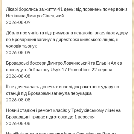
Лікарі боролись за життя 41 день: від поранень помер воїн з
Нетішина Дмитро Сілецький
2026-08-09
Дбала про учнів та підтримувала педагогів: внаслідок удару
по Броварщині загинула директорка київського ліцею, її
чоловік та онук
2026-08-09
Броварські боксери Дмитро Ловчинський та Ельвін Алієв
проведуть бої на шоу Usyk 17 Promotions 22 серпня
2026-08-08
Її не дочекалась донечка: внаслідок ракетного удару по
станції під Броварами загинула перукарка
2026-08-08
Новий стадіон і ремонт класів: у Требухівському ліцеї на
Броварщині триває підготовка до 1 вересня
2026-08-08
На війні загинув полковник з Івано-Франківська Вадим