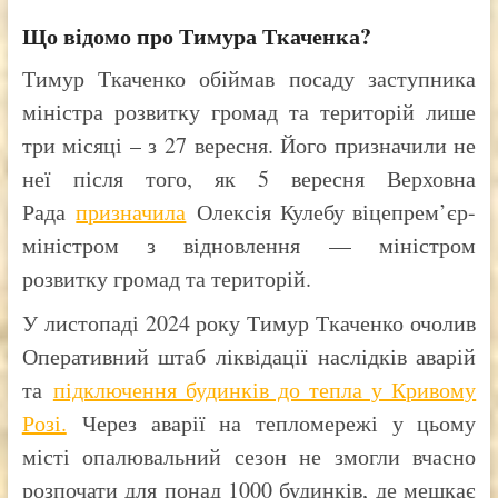
Що відомо про Тимура Ткаченка?
Тимур Ткаченко обіймав посаду заступника
міністра розвитку громад та територій лише
три місяці – з 27 вересня. Його призначили не
неї після того, як 5 вересня Верховна
Рада
призначила
Олексія Кулебу віцепрем’єр-
міністром з відновлення — міністром
розвитку громад та територій.
У листопаді 2024 року Тимур Ткаченко очолив
Оперативний штаб ліквідації наслідків аварій
та
підключення будинків до тепла у Кривому
Розі.
Через аварії на тепломережі у цьому
місті опалювальний сезон не змогли вчасно
розпочати для понад 1000 будинків, де мешкає