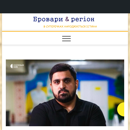
Перейти
Брова
к
В СУПЕРЕЧКАХ
НАРОДЖУЄТЬСЯ
содержимому
ІСТИНА
& регі