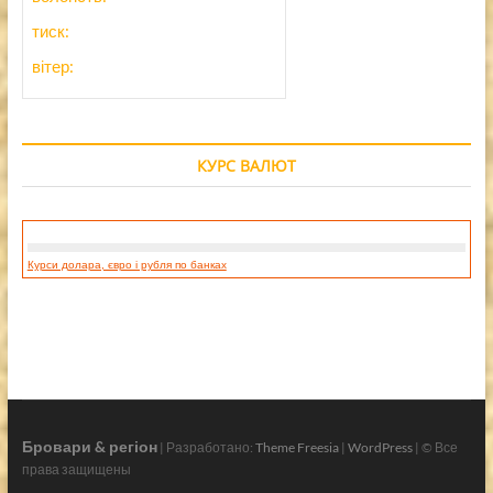
тиск:
вітер:
КУРС ВАЛЮТ
Курси долара, євро і рубля по банках
Бровари & регіон
| Разработано:
Theme Freesia
|
WordPress
| © Все
права защищены