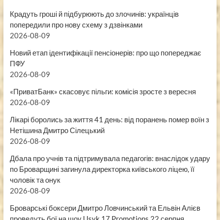
Крадуть гроші й підбурюють до злочинів: українців
попередили про нову схему з дзвінками
2026-08-09
Новий етап ідентифікації пенсіонерів: про що попереджає
ПФУ
2026-08-09
«ПриватБанк» скасовує пільги: комісія зросте з вересня
2026-08-09
Лікарі боролись за життя 41 день: від поранень помер воїн з
Нетішина Дмитро Сілецький
2026-08-09
Дбала про учнів та підтримувала педагогів: внаслідок удару
по Броварщині загинула директорка київського ліцею, її
чоловік та онук
2026-08-09
Броварські боксери Дмитро Ловчинський та Ельвін Алієв
проведуть бої на шоу Usyk 17 Promotions 22 серпня