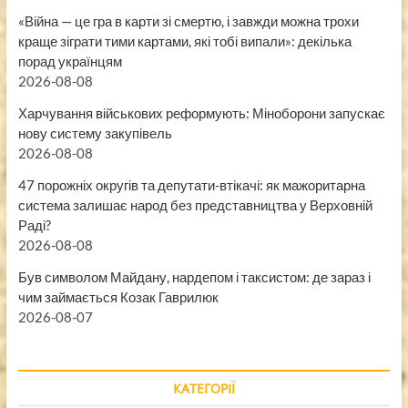
«Війна — це гра в карти зі смертю, і завжди можна трохи
краще зіграти тими картами, які тобі випали»: декілька
порад українцям
2026-08-08
Харчування військових реформують: Міноборони запускає
нову систему закупівель
2026-08-08
47 порожніх округів та депутати-втікачі: як мажоритарна
система залишає народ без представництва у Верховній
Раді?
2026-08-08
Був символом Майдану, нардепом і таксистом: де зараз і
чим займається Козак Гаврилюк
2026-08-07
КАТЕГОРІЇ