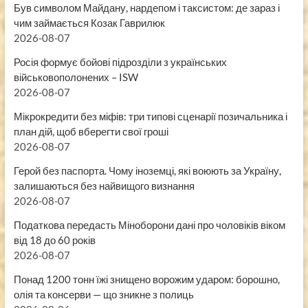
Був символом Майдану, нардепом і таксистом: де зараз і
чим займається Козак Гаврилюк
2026-08-07
Росія формує бойові підрозділи з українських
військовополонених – ISW
2026-08-07
Мікрокредити без міфів: три типові сценарії позичальника і
план дій, щоб вберегти свої гроші
2026-08-07
Герой без паспорта. Чому іноземці, які воюють за Україну,
залишаються без найвищого визнання
2026-08-07
Податкова передасть Міноборони дані про чоловіків віком
від 18 до 60 років
2026-08-07
Понад 1200 тонн їжі знищено ворожим ударом: борошно,
олія та консерви — що зникне з полиць