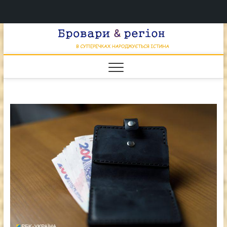
Перейти
Брова
к
В СУПЕРЕЧКАХ
НАРОДЖУЄТЬСЯ
содержимому
ІСТИНА
& регі