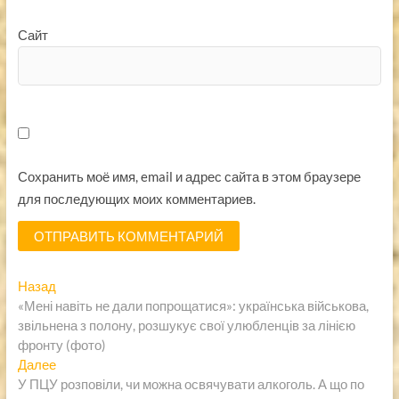
Сайт
Сохранить моё имя, email и адрес сайта в этом браузере
для последующих моих комментариев.
Навигация
Предыдущая
Назад
запись:
«Мені навіть не дали попрощатися»: українська військова,
по
звільнена з полону, розшукує свої улюбленців за лінією
записям
фронту (фото)
Следующая
Далее
запись:
У ПЦУ розповіли, чи можна освячувати алкоголь. А що по