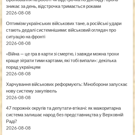
зникає за день, відстрочка тримається роками
2026-08-08
Оптимізм українських військових тане, а російські удари
стають дедалі системнішими: військовий оглядач про
ситуацію на фронті
2026-08-08
«Війна — це гра в карти зі смертю, і завжди можна трохи
краще зіграти тими картами, які тобі випали»: декілька
порад українцям
2026-08-08
Харчування військових реформують: Міноборони запускає
нову систему закупівель
2026-08-08
47 порожніх округів та депутати-втікачі: як мажоритарна
система залишає народ без представництва у Верховній
Раді?
2026-08-08