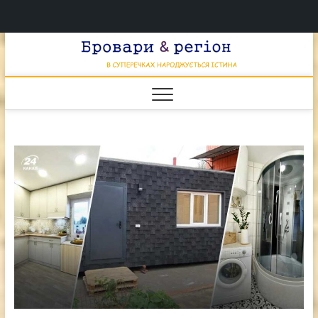
Перейти
Брова
к
В СУПЕРЕЧКАХ
НАРОДЖУЄТЬСЯ
содержимому
ІСТИНА
& регі