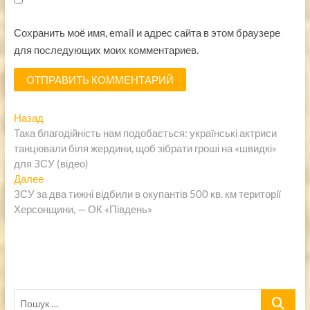
Сохранить моё имя, email и адрес сайта в этом браузере
для последующих моих комментариев.
Навигация
Предыдущая
Назад
запись:
Така благодійність нам подобається: українські актриси
по
танцювали біля жердини, щоб зібрати гроші на «швидкі»
записям
для ЗСУ (відео)
Следующая
Далее
запись:
ЗСУ за два тижні відбили в окупантів 500 кв. км території
Херсонщини, — ОК «Південь»
Пошук