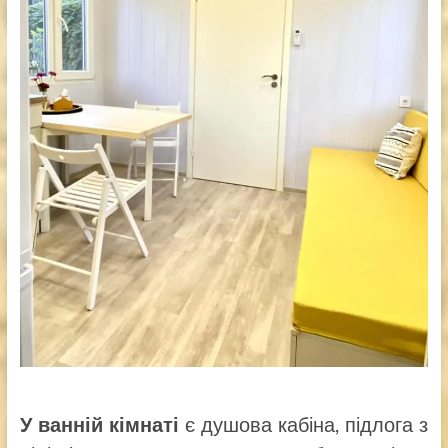
У ванній кімнаті
є душова кабіна, підлога з