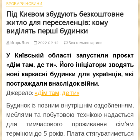
БРОВАРИ НОВИНИ
Під Києвом збудують безкоштовне
житло для переселенців: кому
виділять перші будинки
Игорь Лыч
2022-09-12
Без комментариев
У Київській області запустили проєкт
«Дім там, де ти». Його ініціатори зводять
нові каркасні будинки для українців, які
постраждали внаслідок війни.
Джерело:
«Дім там, де ти»
Будинок із повним внутрішнім оздобленням,
меблями та побутовою технікою надається
для тимчасового проживання сім’ям
терміном до 5 років. Плата стягуватиметься