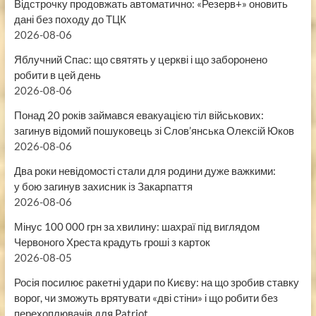
Відстрочку продовжать автоматично: «Резерв+» оновить
дані без походу до ТЦК
2026-08-06
Яблучний Спас: що святять у церкві і що заборонено
робити в цей день
2026-08-06
Понад 20 років займався евакуацією тіл військових:
загинув відомий пошуковець зі Слов’янська Олексій Юков
2026-08-06
Два роки невідомості стали для родини дуже важкими:
у бою загинув захисник із Закарпаття
2026-08-06
Мінус 100 000 грн за хвилину: шахраї під виглядом
Червоного Хреста крадуть гроші з карток
2026-08-05
Росія посилює ракетні удари по Києву: на що зробив ставку
ворог, чи зможуть врятувати «дві стіни» і що робити без
перехоплювачів для Patriot