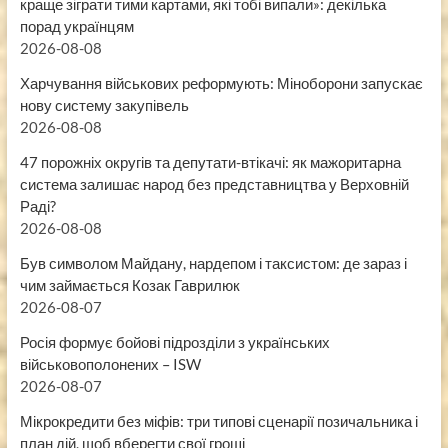
краще зіграти тими картами, які тобі випали»: декілька
порад українцям
2026-08-08
Харчування військових реформують: Міноборони запускає
нову систему закупівель
2026-08-08
47 порожніх округів та депутати-втікачі: як мажоритарна
система залишає народ без представництва у Верховній
Раді?
2026-08-08
Був символом Майдану, нардепом і таксистом: де зараз і
чим займається Козак Гаврилюк
2026-08-07
Росія формує бойові підрозділи з українських
військовополонених – ISW
2026-08-07
Мікрокредити без міфів: три типові сценарії позичальника і
план дій, щоб вберегти свої гроші