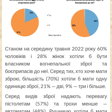
Станом на середину травня 2022 року 60%
чоловіків і 28% жінок хотіли б бути
власником вогнепальної зброї та
боєприпасів до неї. Серед тих, хто хоче мати
зброю, більшість (70%) хотіли б мати одну
одиницю зброї, 21% — дві, 9% — три і більше.
Серед видів зброї надають перевагу
пістолетам (57%) та трохи менше —
автоматам (48%). Рушницю хотіли б мати