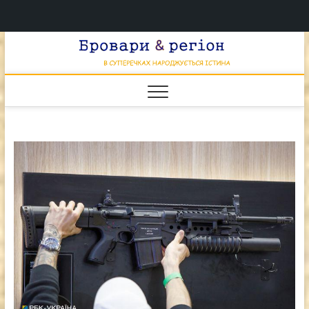
Перейти
Брова
к
В СУПЕРЕЧКАХ
НАРОДЖУЄТЬСЯ
содержимому
ІСТИНА
& регі