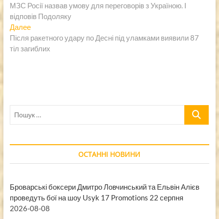
запись:
МЗС Росії назвав умову для переговорів з Україною. І
по
відповів Подоляку
записям
Следующая
Далее
запись:
Після ракетного удару по Десні під уламками виявили 87
тіл загиблих
Пошук
…
ОСТАННІ НОВИНИ
Броварські боксери Дмитро Ловчинський та Ельвін Алієв
проведуть бої на шоу Usyk 17 Promotions 22 серпня
2026-08-08