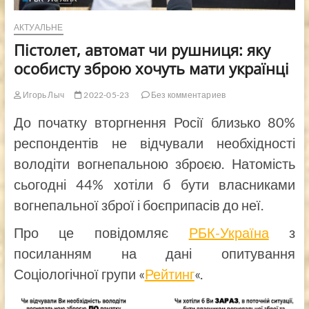
АКТУАЛЬНЕ
Пістолет, автомат чи рушниця: яку
особисту зброю хочуть мати українці
Игорь Лыч
2022-05-23
Без комментариев
До початку вторгнення Росії близько 80%
респондентів не відчували необхідності
володіти вогнепальною зброєю. Натомість
сьогодні 44% хотіли б бути власниками
вогнепальної зброї і боєприпасів до неї.
Про це повідомляє
РБК-Україна
з
посиланням на дані опитування
Соціологічної групи «
Рейтинг
«.