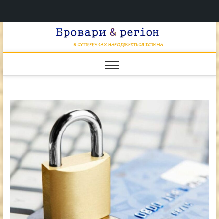
Перейти
Брова
к
В СУПЕРЕЧКАХ
НАРОДЖУЄТЬСЯ
содержимому
ІСТИНА
& регі