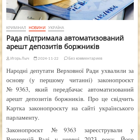
КРИМІНАЛ
НОВИНИ
УКРАЇНА
Рада підтримала автоматизований
арешт депозитів боржників
Игорь Лыч
2024-11-22
Без комментариев
Народні депутати Верховної Ради ухвалили за
основу (у першому читанні) законопроєкт
№9363, який передбачає автоматизований
арешт депозитів боржників. Про це свідчить
Картка законопроєкту на сайті українського
парламенту.
Законопроєкт №9363 зареєстрували у
Верховній Раді у червні 2023 року. Його