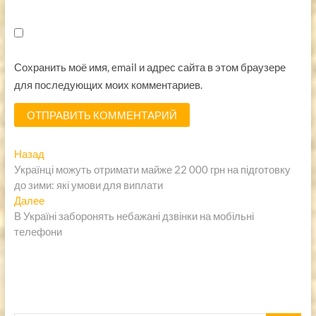
Сохранить моё имя, email и адрес сайта в этом браузере
для последующих моих комментариев.
Навигация
Предыдущая
Назад
запись:
Українці можуть отримати майже 22 000 грн на підготовку
по
до зими: які умови для виплати
записям
Следующая
Далее
запись:
В Україні заборонять небажані дзвінки на мобільні
телефони