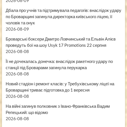
2026-08-09
Дбала про учнів та підтримувала педагогів: внаслідок удару
по Броварщині загинула директорка київського ліцею, її
чоловік та онук
2026-08-09
Броварські боксери Дмитро Ловчинський та Ельвін Алієв
проведуть бої на шоу Usyk 17 Promotions 22 серпня
2026-08-08
Її не дочекалась донечка: внаслідок ракетного удару по
станції під Броварами загинула перукарка
2026-08-08
Новий стадіон і ремонт класів: у Требухівському ліцеї на
Броварщині триває підготовка до 1 вересня
2026-08-08
На війні загинув полковник з Івано-Франківська Вадим
Репецький: що відомо
2026-08-08