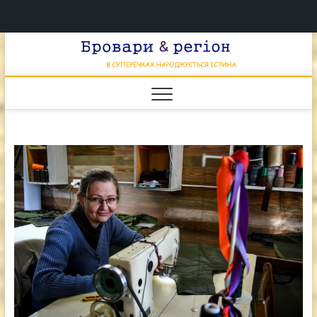
Перейти
Брова
к
В СУПЕРЕЧКАХ
НАРОДЖУЄТЬСЯ
содержимому
ІСТИНА
& регі