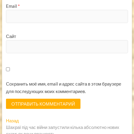
Email
*
Сайт
Сохранить моё имя, email и адрес сайта в этом браузере
для последующих моих комментариев.
Навигация
Предыдущая
Назад
запись:
Шахраї під час війни запустили кілька абсолютно нових
по
схем: як вони працюють