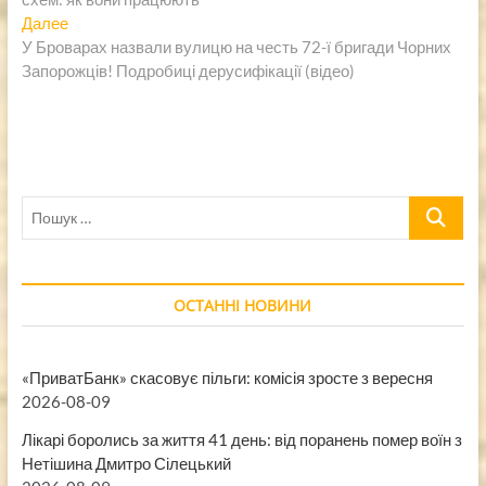
записям
Следующая
Далее
запись:
У Броварах назвали вулицю на честь 72-ї бригади Чорних
Запорожців! Подробиці дерусифікації (відео)
Пошук
…
ОСТАННІ НОВИНИ
«ПриватБанк» скасовує пільги: комісія зросте з вересня
2026-08-09
Лікарі боролись за життя 41 день: від поранень помер воїн з
Нетішина Дмитро Сілецький