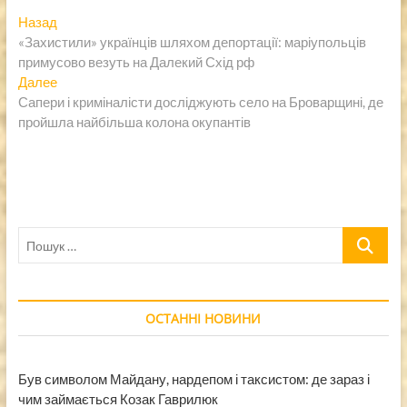
Навигация
Предыдущая
Назад
запись:
«Захистили» українців шляхом депортації: маріупольців
по
примусово везуть на Далекий Схід рф
записям
Следующая
Далее
запись:
Сапери і криміналісти досліджують село на Броварщині, де
пройшла найбільша колона окупантів
Пошук
…
ОСТАННІ НОВИНИ
Був символом Майдану, нардепом і таксистом: де зараз і
чим займається Козак Гаврилюк