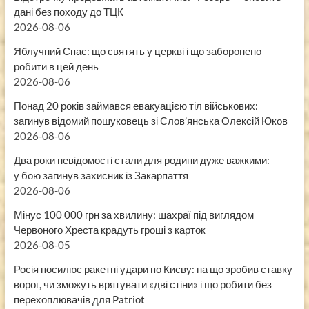
дані без походу до ТЦК
2026-08-06
Яблучний Спас: що святять у церкві і що заборонено
робити в цей день
2026-08-06
Понад 20 років займався евакуацією тіл військових:
загинув відомий пошуковець зі Слов’янська Олексій Юков
2026-08-06
Два роки невідомості стали для родини дуже важкими:
у бою загинув захисник із Закарпаття
2026-08-06
Мінус 100 000 грн за хвилину: шахраї під виглядом
Червоного Хреста крадуть гроші з карток
2026-08-05
Росія посилює ракетні удари по Києву: на що зробив ставку
ворог, чи зможуть врятувати «дві стіни» і що робити без
перехоплювачів для Patriot