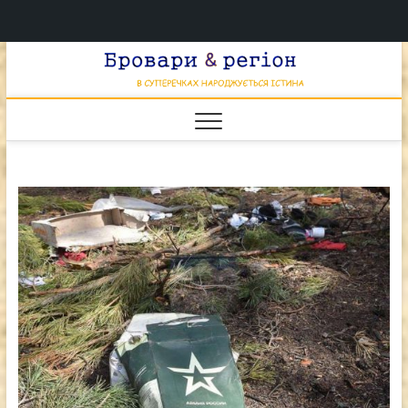
Перейти
Брова
к
В СУПЕРЕЧКАХ
НАРОДЖУЄТЬСЯ
содержимому
ІСТИНА
& регі