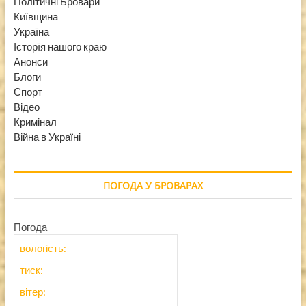
Політичні Бровари
Київщина
Україна
Історїя нашого краю
Анонси
Блоги
Спорт
Відео
Кримінал
Війна в Україні
ПОГОДА У БРОВАРАХ
Погода
вологість:
тиск:
вітер: