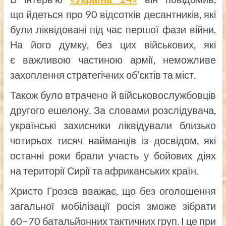
що йдеться про 90 відсотків десантників, які
були ліквідовані під час першої фази війни.
На його думку, без цих військових, які
є важливою частиною армії, неможливе
захоплення стратегічних об’єктів та міст.
Також було втрачено й військовослужбовців
другого ешелону. За словами розслідувача,
українські захисники ліквідували близько
чотирьох тисяч найманців із досвідом, які
останні роки брали участь у бойових діях
на території Сирії та африканських країн.
Христо Грозєв вважає, що без оголошення
загальної мобілізації росія зможе зібрати
60−70 батальйонних тактичних груп. І це при