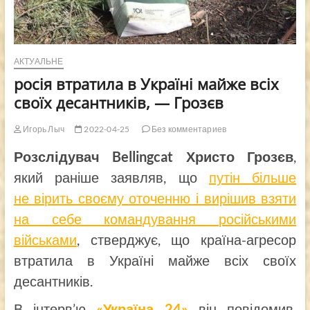
АКТУАЛЬНЕ
росія втратила в Україні майже всіх
своїх десантників, — Грозєв
Игорь Лыч
2022-04-25
Без комментариев
Розслідувач Bellingcat Христо Грозєв
,
який раніше заявляв, що
путін більше
не вірить своєму оточенню і вирішив взяти
на себе командування російськими
військами
, стверджує, що країна-агресор
втратила в Україні майже всіх своїх
десантників.
В інтерв’ю
«Україна 24»
він повідомив,