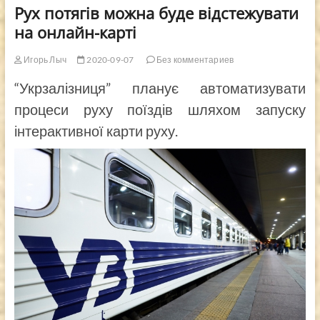
Рух потягів можна буде відстежувати
на онлайн-карті
Игорь Лыч
2020-09-07
Без комментариев
“Укрзалізниця” планує автоматизувати
процеси руху поїздів шляхом запуску
інтерактивної карти руху.