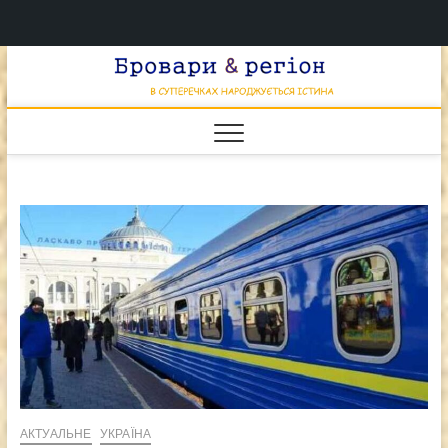
Перейти
Брова
к
В СУПЕРЕЧКАХ
НАРОДЖУЄТЬСЯ
содержимому
ІСТИНА
& регі
АКТУАЛЬНЕ
УКРАЇНА