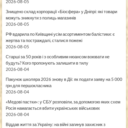
2026-08-05
Знищено склад корпорації «Біосфера» у Дніпрі: які товари
можуть зникнути з полиць магазинів
2026-08-05
РФ вдарила по Київщині усім асортиментом балістики: є
жертва та постраждалі, сталися пожежі
2026-08-05
Старші за 50 років і з особливим нюансом воювати не
будуть? Кого пропонують залишити в тилу
2026-08-04
Пакунок школяра 2026 знову в Дії: як подати заяву на 5 000
грн для першокласника
2026-08-04
«Медові пастки»: у СБУ розповіли, за допомогою яких схем
Росія намагається вбити українських військових
2026-08-04
Віддав життя за Україну: на війні загинув захисник з