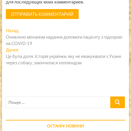
для последующих моих комментариев.
Навигация
Предыдущая
Назад
запись:
Оновлено механізм надання допомоги пацієнту з підозрою
по
на COVID-19
записям
Следующая
Далее
запись:
Це була доля. Історія українки, яку не евакуювали з Уханя
через собаку, закінчилася хеппіендом
Пошук
…
ОСТАННІ НОВИНИ