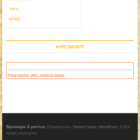
тиск:
вітер:
КУРС ВАЛЮТ
Курси долара, євро і рубля по банках
Бровари & регіон
| Разработано:
Theme Freesia
|
WordPress
| © Все
права защищены