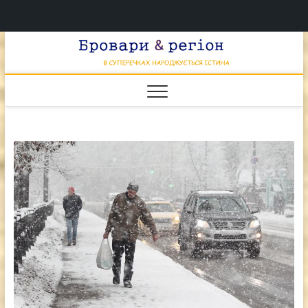
Перейти
Брова
к
В СУПЕРЕЧКАХ
НАРОДЖУЄТЬСЯ
содержимому
ІСТИНА
& регі