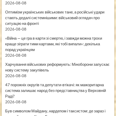
2026-08-08
Оптимізм українських військових тане, а російські удари
стають дедалі системнішими: військовий оглядач про
ситуацію на фронті
2026-08-08
«Війна — це гра в карти зі смертю, і завжди можна трохи
краще зіграти тими картами, які тобі випали»: декілька
порад українцям
2026-08-08
Харчування військових реформують: Міноборони запускає
нову систему закупівель
2026-08-08
47 порожніх округів та депутати-втікачі: як мажоритарна
система залишає народ без представництва у Верховній
Раді?
2026-08-08
Був символом Майдану, нардепом і таксистом: де зараз і