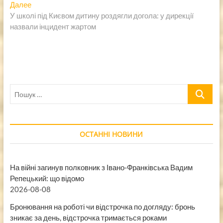
записям
Следующая
Далее
запись:
У школі під Києвом дитину роздягли догола: у дирекції
назвали інцидент жартом
Пошук
…
ОСТАННІ НОВИНИ
На війні загинув полковник з Івано-Франківська Вадим
Репецький: що відомо
2026-08-08
Бронювання на роботі чи відстрочка по догляду: бронь
зникає за день, відстрочка тримається роками