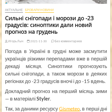
АКТУАЛЬНЕ
БРОВАРИ НОВИНИ
Сильні снігопади і морози до -23
градусів: синоптики дали новий
прогноз на грудень
Игорь Лыч
2021-11-30
Без комментариев
Погода в Україні в грудні може засмутити
українців різкими перепадами вже в першій
декаді місяця. Синоптики прогнозують
сильні снігопади, а також морози в деяких
регіонах до -23 градусів вночі і до -15 вдень.
Докладний прогноз на перший місяць зими
— в матеріалі
Styler
.
Так, за даними ресурсу
Gismeteo
, в перші дні