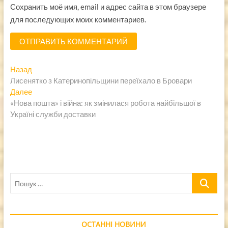
Сохранить моё имя, email и адрес сайта в этом браузере
для последующих моих комментариев.
Навигация
Предыдущая
Назад
запись:
Лисенятко з Катеринопільщини переїхало в Бровари
по
Следующая
Далее
записям
запись:
«Нова пошта» і війна: як змінилася робота найбільшої в
Україні служби доставки
Пошук
…
ОСТАННІ НОВИНИ