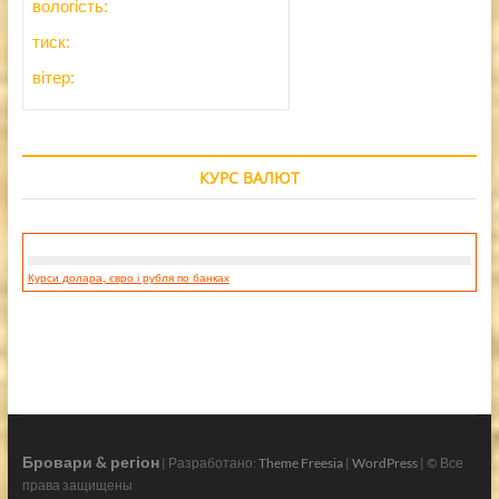
вологість:
тиск:
вітер:
КУРС ВАЛЮТ
Курси долара, євро і рубля по банках
Бровари & регіон
| Разработано:
Theme Freesia
|
WordPress
| © Все
права защищены