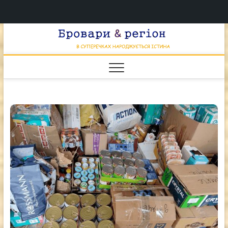
Перейти
Брова
к
В СУПЕРЕЧКАХ
НАРОДЖУЄТЬСЯ
содержимому
ІСТИНА
& регі