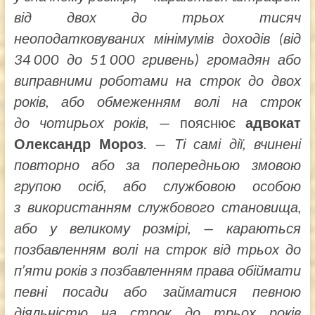
від двох до трьох тисяч
неоподатковуваних мінімумів доходів (від
34 000 до 51 000 гривень) громадян або
виправними роботами на строк до двох
років, або обмеженням волі на строк
до чотирьох років,
— пояснює
адвокат
Олександр Мороз
. —
Ті самі дії, вчинені
повторно або за попередньою змовою
групою осіб, або службовою особою
з використанням службового становища,
або у великому розмірі, — караються
позбавленням волі на строк від трьох до
п’яти років з позбавленням права обіймати
певні посади або займатися певною
діяльністю на строк до трьох років