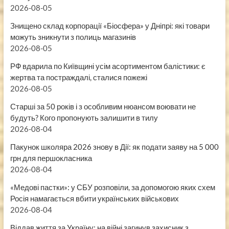
2026-08-05
Знищено склад корпорації «Біосфера» у Дніпрі: які товари
можуть зникнути з полиць магазинів
2026-08-05
РФ вдарила по Київщині усім асортиментом балістики: є
жертва та постраждалі, сталися пожежі
2026-08-05
Старші за 50 років і з особливим нюансом воювати не
будуть? Кого пропонують залишити в тилу
2026-08-04
Пакунок школяра 2026 знову в Дії: як подати заяву на 5 000
грн для першокласника
2026-08-04
«Медові пастки»: у СБУ розповіли, за допомогою яких схем
Росія намагається вбити українських військових
2026-08-04
Віддав життя за Україну: на війні загинув захисник з