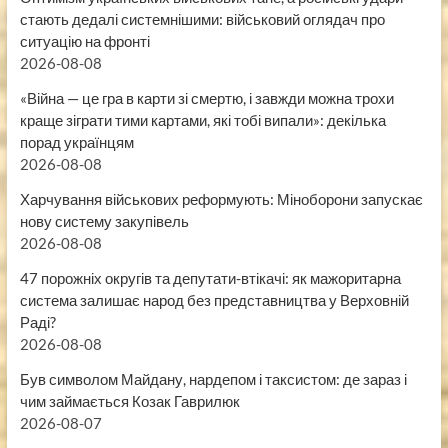
стають дедалі системнішими: військовий оглядач про
ситуацію на фронті
2026-08-08
«Війна — це гра в карти зі смертю, і завжди можна трохи
краще зіграти тими картами, які тобі випали»: декілька
порад українцям
2026-08-08
Харчування військових реформують: Міноборони запускає
нову систему закупівель
2026-08-08
47 порожніх округів та депутати-втікачі: як мажоритарна
система залишає народ без представництва у Верховній
Раді?
2026-08-08
Був символом Майдану, нардепом і таксистом: де зараз і
чим займається Козак Гаврилюк
2026-08-07