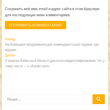
Сохранить моё имя, email и адрес сайта в этом браузере
для последующих моих комментариев.
Навигация
Предыдущая
Назад
запись:
На Київщині продовжили дію комендантської години: що
по
відомо
записям
Следующая
Далее
запись:
У моргах Київської області десятки неідентифікованих тіл, у
тому числі — з «Азовсталі»
Пошук
…