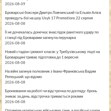
2026-08-09
Броварські боксери Дмитро Ловчинський та Ельвін Алієв
проведуть бої на шоу Usyk 17 Promotions 22 серпня
2026-08-08
Її не дочекалась донечка: внаслідок ракетного удару по
станції під Броварами загинула перукарка
2026-08-08
Новий стадіон і ремонт класів: у Требухівському ліцеї на
Броварщині триває підготовка до 1 вересня
2026-08-08
На війні загинув полковник з Івано-Франківська Вадим
Репецький: що відомо
2026-08-08
Бронювання на роботі чи відстрочка по догляду: бронь
зникає за день, відстрочка тримається роками
2026-08-08
Оптимізм українських військових тане, а російські удари