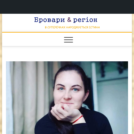
Перейти
Брова
к
В СУПЕРЕЧКАХ
НАРОДЖУЄТЬСЯ
содержимому
ІСТИНА
& регі