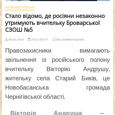
БРОВАРИ НОВИНИ
Стало відомо, де росіяни незаконно
утримують вчительку Броварської
СЗОШ №5
Игорь Лыч
2022-08-07
Без комментариев
Правозахисники вимагають
звільнення із російського полону
вчительку Вікторію Андрушу,
жительку села Старий Биків, це
Новобасанська громада
Чернігівської області.
Вікторія Андруша —