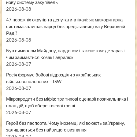
нову систему закупівель
2026-08-08
47 порожніх округів та депутати-втікачі: як мажоритарна
система залишає народ без представництва у Верховній
Раді?
2026-08-08
Був символом Майдану, нардепом і таксистом: де зараз і
чим займається Козак Гаврилюк
2026-08-07
Росія формує бойові підрозділи з українських
військовополонених – ISW
2026-08-07
Мікрокредити без міфів: три типові сценарії позичальника і
план дій, щоб вберегти свої гроші
2026-08-07
Герой без паспорта. Чому іноземці, які воюють за Україну,
залишаються без найвищого визнання
2026-08-07