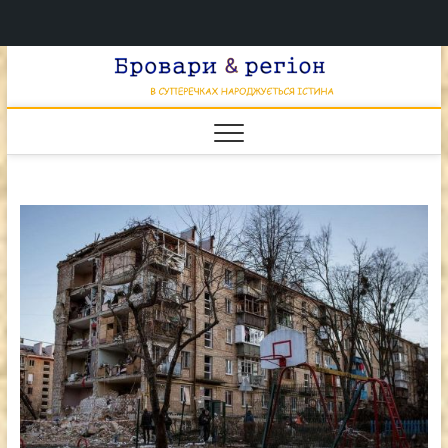
Перейти
Брова
к
В СУПЕРЕЧКАХ
НАРОДЖУЄТЬСЯ
содержимому
ІСТИНА
& регі