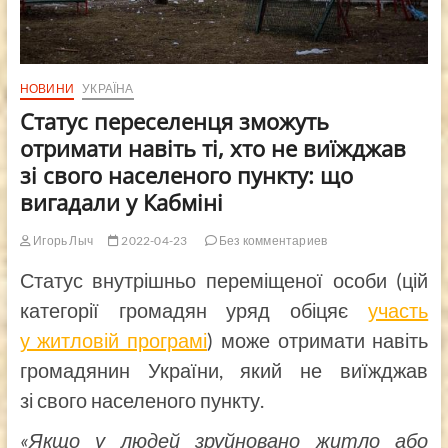
НОВИНИ
УКРАЇНА
Статус переселенця зможуть
отримати навіть ті, хто не виїжджав
зі свого населеного пункту: що
вигадали у Кабміні
Игорь Лыч
2022-04-23
Без комментариев
Статус внутрішньо переміщеної особи (цій
категорії громадян уряд обіцяє
участь
у житловій програмі
) може отримати навіть
громадянин України, який не виїжджав
зі свого населеного пункту.
«Якщо у людей зруйновано житло або