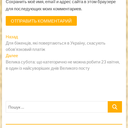
Сохранить моё имя, email и адрес сайта в этом браузере
для последующих моих комментариев.
Навигация
Предыдущая
Назад
запись:
Для біженців, які повертаються в Україну, скасують
по
обов’язковий платіж
записям
Следующая
Далее
запись:
Велика субота: що категорично не можна робити 23 квітня,
в один із найсуворіших днів Великого посту
Пошук
…