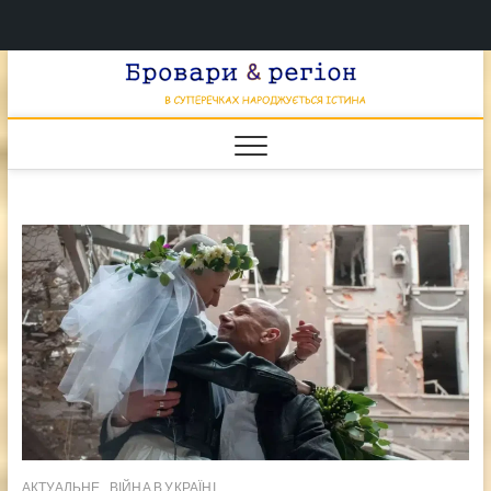
Перейти
Брова
к
В СУПЕРЕЧКАХ
НАРОДЖУЄТЬСЯ
содержимому
ІСТИНА
& регі
АКТУАЛЬНЕ
ВІЙНА В УКРАЇНІ