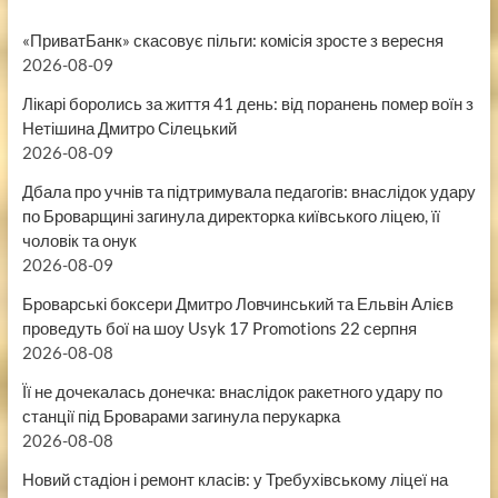
«ПриватБанк» скасовує пільги: комісія зросте з вересня
2026-08-09
Лікарі боролись за життя 41 день: від поранень помер воїн з
Нетішина Дмитро Сілецький
2026-08-09
Дбала про учнів та підтримувала педагогів: внаслідок удару
по Броварщині загинула директорка київського ліцею, її
чоловік та онук
2026-08-09
Броварські боксери Дмитро Ловчинський та Ельвін Алієв
проведуть бої на шоу Usyk 17 Promotions 22 серпня
2026-08-08
Її не дочекалась донечка: внаслідок ракетного удару по
станції під Броварами загинула перукарка
2026-08-08
Новий стадіон і ремонт класів: у Требухівському ліцеї на