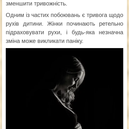
зменшити тривожність.
Одним із частих побоювань є тривога щодо
рухів дитини. Жінки починають ретельно
підраховувати рухи, і будь-яка незначна
зміна може викликати паніку.