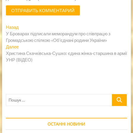
Навигация
Предыдущая
Назад
запись:
У Броварах підписали меморандум про співпрацю з
по
Громадською спілкою «Об’єднані родини України»
записям
Следующая
Далее
запись:
Христина Скачківська-Сушко: єдина жінка-старшина в армії
УНР (ВІДЕО)
Пошук
…
ОСТАННІ НОВИНИ