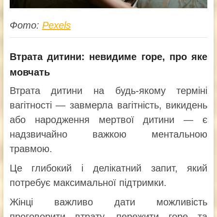
Фото:
Pexels
Втрата дитини: невидиме горе, про яке
мовчать
Втрата дитини на будь-якому терміні
вагітності — завмерла вагітність, викидень
або народження мертвої дитини — є
надзвичайно важкою ментальною
травмою.
Це глибокий і делікатний запит, який
потребує максимальної підтримки.
Жінці важливо дати можливість
проговорити втрату, пережити горе та