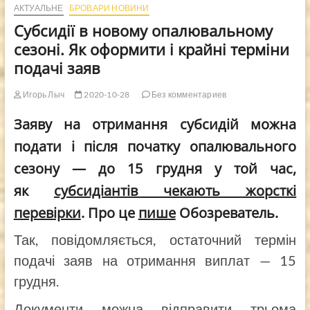
АКТУАЛЬНЕ
БРОВАРИ НОВИНИ
Субсидії в новому опалювальному
сезоні. Як оформити і крайні терміни
подачі заяв
Игорь Лыч
2020-10-28
Без комментариев
Заяву на отримання субсидій можна
подати і після початку опалювального
сезону — до 15 грудня у той час,
як
субсидіантів чекають жорсткі
перевірки
.
Про це
пише
Обозреватель.
Так, повідомляється, остаточний термін
подачі заяв на отримання виплат — 15
грудня.
Документи можна відправити трьома