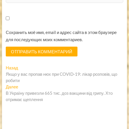
Сохранить моё имя, email и адрес сайта в этом браузере
для последующих моих комментариев.
Навигация
Предыдущая
Назад
запись:
Якщо у вас пропав нюх при COVID-19: лікар розповів, що
по
робити
записям
Следующая
Далее
запись:
В Україну привезли 665 тис. доз вакцини від грипу. Хто
отримає щеплення