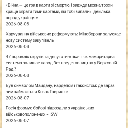
«Війна — це гра в карти зі смертю, і завжди можна трохи
краще зіграти тими картами, які тобі випали»: декілька
порад українцям
2026-08-08
Харчування військових реформують: Міноборони запускає
нову систему закупівель
2026-08-08
47 порожніх округів та депутати-втікачі: як мажоритарна
система залишає народ без представництва у Верховній
Раді?
2026-08-08
Був символом Майдану, нардепом і таксистом: де зараз і
чим займається Козак Гаврилюк
2026-08-07
Росія формує бойові підрозділи з українських
військовополонених – ISW
2026-08-07