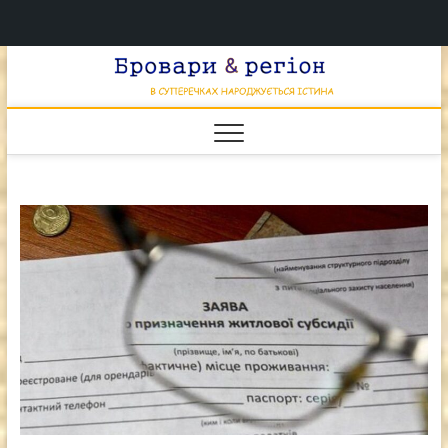
Перейти
Брова
к
В СУПЕРЕЧКАХ
НАРОДЖУЄТЬСЯ
содержимому
ІСТИНА
& регі