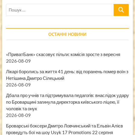
Пошук
…
ОСТАННІ НОВИНИ
«ПриватБанк» скасовує пільги: комісія зросте з вересня
2026-08-09
Лікарі боролись за життя 41 день: від поранень помер воїн з
Нетішина Дмитро Сілецький
2026-08-09
Дбала про учнів та підтримувала педагогів: внаслідок удару
по Броварщині загинула директорка київського ліцею, її
чоловік та онук
2026-08-09
Броварські боксери Дмитро Ловчинський та Ельвін Алієв
проведуть бої на шоу Usyk 17 Promotions 22 серпня