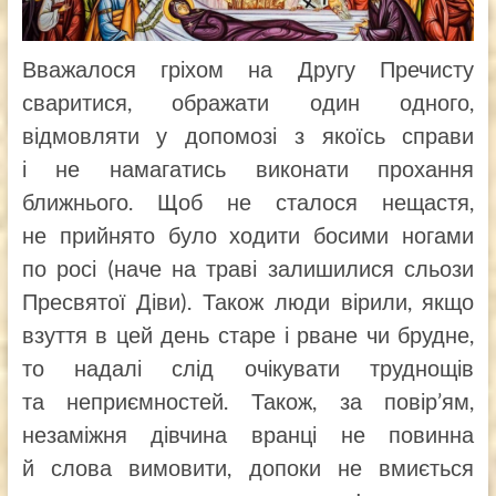
Вважалося гріхом на Другу Пречисту
сваритися, ображати один одного,
відмовляти у допомозі з якоїсь справи
і не намагатись виконати прохання
ближнього. Щоб не сталося нещастя,
не прийнято було ходити босими ногами
по росі (наче на траві залишилися сльози
Пресвятої Діви). Також люди вірили, якщо
взуття в цей день старе і рване чи брудне,
то надалі слід очікувати труднощів
та неприємностей. Також, за повір’ям,
незаміжня дівчина вранці не повинна
й слова вимовити, допоки не вмиється