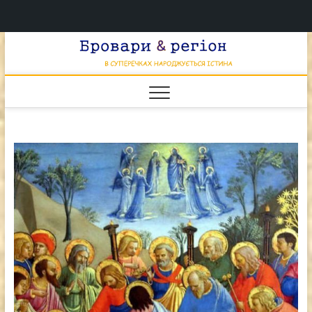
Перейти
Брова
к
В СУПЕРЕЧКАХ
НАРОДЖУЄТЬСЯ
содержимому
ІСТИНА
& регі