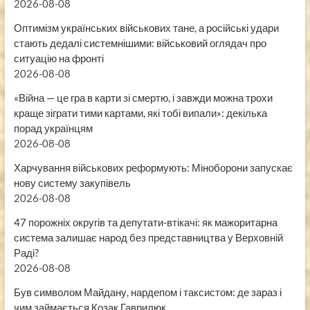
2026-08-08
Оптимізм українських військових тане, а російські удари
стають дедалі системнішими: військовий оглядач про
ситуацію на фронті
2026-08-08
«Війна — це гра в карти зі смертю, і завжди можна трохи
краще зіграти тими картами, які тобі випали»: декілька
порад українцям
2026-08-08
Харчування військових реформують: Міноборони запускає
нову систему закупівель
2026-08-08
47 порожніх округів та депутати-втікачі: як мажоритарна
система залишає народ без представництва у Верховній
Раді?
2026-08-08
Був символом Майдану, нардепом і таксистом: де зараз і
чим займається Козак Гаврилюк