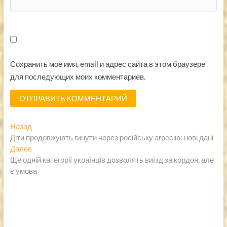
Сохранить моё имя, email и адрес сайта в этом браузере
для последующих моих комментариев.
Навигация
Предыдущая
Назад
запись:
Діти продовжують гинути через російську агресію: нові дані
по
Следующая
Далее
записям
запись:
Ще одній категорії українців дозволять виїзд за кордон, але
є умова