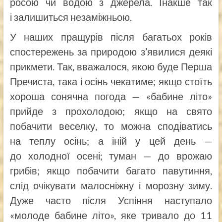
росою чи водою з джерела. Інакше так
і залишиться незаміжньою.
У наших пращурів після багатьох років
спостережень за природою з’явилися деякі
прикмети. Так, вважалося, якою буде Перша
Пречиста, така і осінь чекатиме; якщо стоїть
хороша сонячна погода — «бабине літо»
прийде з прохолодою; якщо на свято
побачити веселку, то можна сподіватись
на теплу осінь; а іній у цей день —
до холодної осені; туман — до врожаю
грибів; якщо побачити багато павутиння,
слід очікувати малосніжну і морозну зиму.
Дуже часто після Успіння наступало
«молоде бабине літо», яке тривало до 11