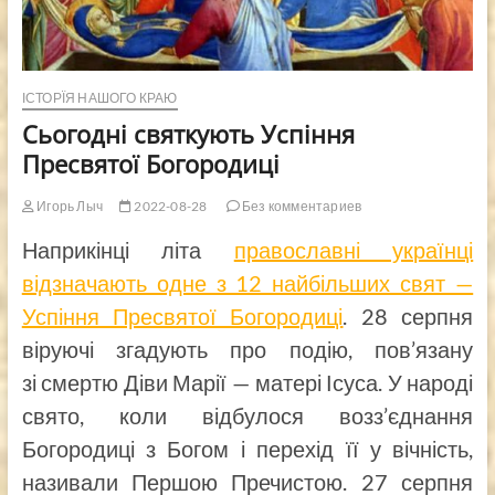
ІСТОРЇЯ НАШОГО КРАЮ
Сьогодні святкують Успіння
Пресвятої Богородиці
Игорь Лыч
2022-08-28
Без комментариев
Наприкінці літа
православні українці
відзначають одне з 12 найбільших свят —
Успіння Пресвятої Богородиці
. 28 серпня
віруючі згадують про подію, пов’язану
зі смертю Діви Марії — матері Ісуса. У народі
свято, коли відбулося возз’єднання
Богородиці з Богом і перехід її у вічність,
називали Першою Пречистою. 27 серпня