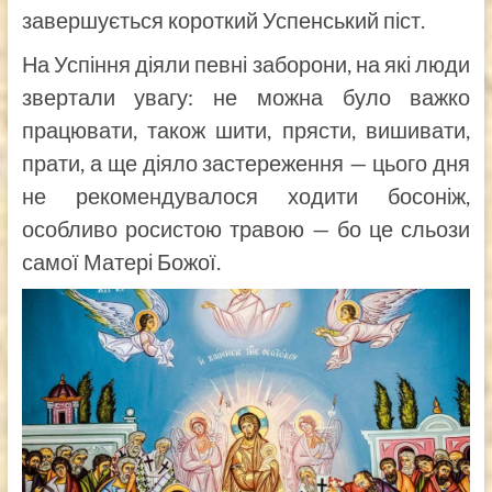
завершується короткий Успенський піст.
На Успіння діяли певні заборони, на які люди
звертали увагу: не можна було важко
працювати, також шити, прясти, вишивати,
прати, а ще діяло застереження — цього дня
не рекомендувалося ходити босоніж,
особливо росистою травою — бо це сльози
самої Матері Божої.