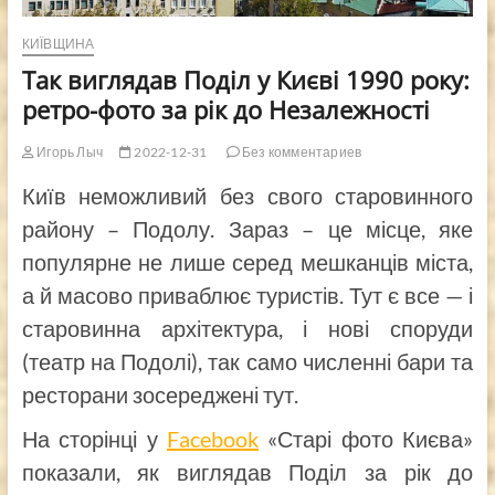
КИЇВЩИНА
Так виглядав Поділ у Києві 1990 року:
ретро-фото за рік до Незалежності
Игорь Лыч
2022-12-31
Без комментариев
Київ неможливий без свого старовинного
району – Подолу. Зараз – це місце, яке
популярне не лише серед мешканців міста,
а й масово приваблює туристів. Тут є все — і
старовинна архітектура, і нові споруди
(театр на Подолі), так само численні бари та
ресторани зосереджені тут.
На сторінці у
Facebook
«Старі фото Києва»
показали, як виглядав Поділ за рік до