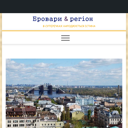
Перейти
Брова
к
В СУПЕРЕЧКАХ
НАРОДЖУЄТЬСЯ
содержимому
ІСТИНА
& регі