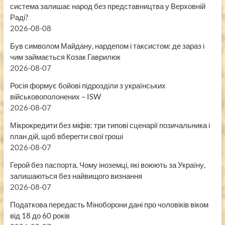
система залишає народ без представництва у Верховній
Раді?
2026-08-08
Був символом Майдану, нардепом і таксистом: де зараз і
чим займається Козак Гаврилюк
2026-08-07
Росія формує бойові підрозділи з українських
військовополонених – ISW
2026-08-07
Мікрокредити без міфів: три типові сценарії позичальника і
план дій, щоб вберегти свої гроші
2026-08-07
Герой без паспорта. Чому іноземці, які воюють за Україну,
залишаються без найвищого визнання
2026-08-07
Податкова передасть Міноборони дані про чоловіків віком
від 18 до 60 років