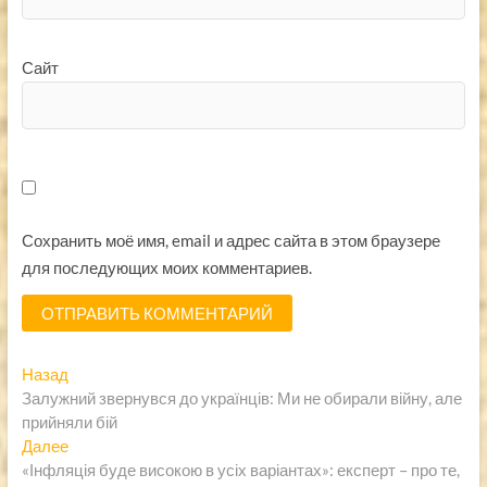
Сайт
Сохранить моё имя, email и адрес сайта в этом браузере
для последующих моих комментариев.
Навигация
Предыдущая
Назад
запись:
Залужний звернувся до українців: Ми не обирали війну, але
по
прийняли бій
записям
Следующая
Далее
запись:
«Інфляція буде високою в усіх варіантах»: експерт – про те,