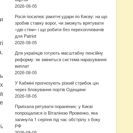
2026-08-05
Росія посилює ракетні удари по Києву: на що
и
зробив ставку ворог, чи зможуть врятувати
«дві стіни» і що робити без перехоплювачів
для Patriot
ті
2026-08-05
а,
Для українців готують масштабну пенсійну
реформу: як зміниться система нарахування
виплат
2026-08-05
ть
У Кабміні прогнозують різкий стрибок цін
х
через блокування портів Одещини
а
2026-08-05
е
Приїхала рятувати поранених: у Києві
попрощалися із Віталіною Яровенко, яка
загинула 1 серпня під час обстрілу з боку
%
РФ
2026-08-05