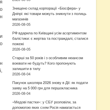
я
о
Знищено склад корпорації «Біосфера» у
Дніпрі: які товари можуть зникнути з полиць
н
магазинів
2026-08-05
РФ вдарила по Київщині усім асортиментом
ки
балістики: є жертва та постраждалі, сталися
о
пожежі
2026-08-05
Старші за 50 років і з особливим нюансом
н
воювати не будуть? Кого пропонують
залишити в тилу
,
2026-08-04
Пакунок школяра 2026 знову в Дії: як подати
заяву на 5 000 грн для першокласника
2026-08-04
«Медові пастки»: у СБУ розповіли, за
допомогою яких схем Росія намагається