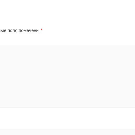
ные поля помечены
*