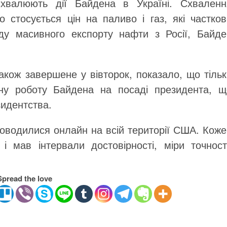
схвалюють дії Байдена в Україні. Схваленн
стосується цін на паливо і газ, які частков
у масивного експорту нафти з Росії, Байде
акож завершене у вівторок, показало, що тіль
ну роботу Байдена на посаді президента, щ
зидентства.
роводилися онлайн на всій території США. Коже
і мав інтервали достовірності, міри точності
Spread the love