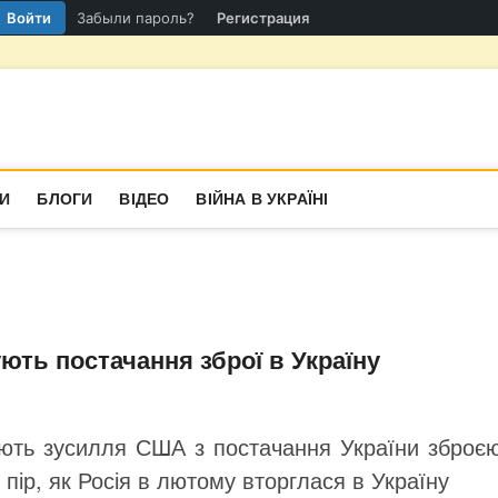
Войти
Забыли пароль?
Регистрация
гіон
СТИНА
И
БЛОГИ
ВІДЕО
ВІЙНА В УКРАЇНІ
ють постачання зброї в Україну
ують зусилля США з постачання України зброєю
пір, як Росія в лютому вторглася в Україну