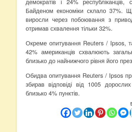
демократів і 24% республіканців, 
Байденом економіки склало 37%. Що 
виросли через побоювання з привод
отримав схвалення тільки 32%.
Окреме опитування Reuters / Ipsos, т
42% американців схвалюють загаль
близько до найнижчого рівня його пре
Обидва опитування Reuters / Ipsos п
збирав відповіді від 1005 дорослих 
близько 4% пунктів.