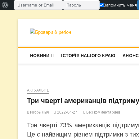
О
Запомнить меня
Имя пользователя или email
Пароль
WordPress
Перейти
к
содержимому
Бровари & ре
В СУПЕРЕЧКАХ НАРОДЖУЄТЬСЯ І
НОВИНИ
ІСТОРЇЯ НАШОГО КРАЮ
АНОНС
АКТУАЛЬНЕ
Три чверті американців підтриму
Игорь Лыч
2022-04-27
Без комментариев
Три чверті 73% американців підтрим
Це є найвищим рівнем підтримки з тих 