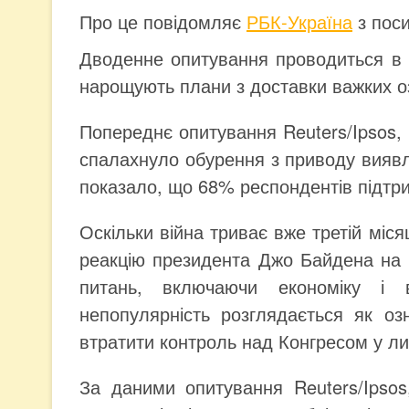
Про це повідомляє
РБК-Україна
з пос
Дводенне опитування проводиться в т
нарощують плани з доставки важких оз
Попереднє опитування Reuters/Ipsos, п
спалахнуло обурення з приводу виявле
показало, що 68% респондентів підтри
Оскільки війна триває вже третій міс
реакцію президента Джо Байдена на р
питань, включаючи економіку і в
непопулярність розглядається як о
втратити контроль над Конгресом у ли
За даними опитування Reuters/Ipso