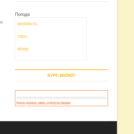
Погода
ію
вологість:
тиск:
вітер:
КУРС ВАЛЮТ
Курси долара, євро і рубля по банках