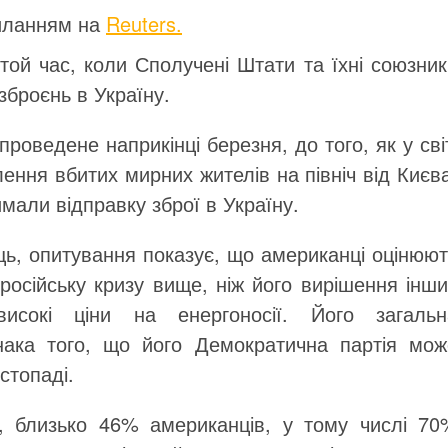
иланням на
Reuters.
ой час, коли Сполучені Штати та їхні союзник
броєнь в Україну.
роведене наприкінці березня, до того, як у сві
ння вбитих мирних жителів на північ від Києв
мали відправку зброї в Україну.
яць, опитування показує, що американці оцінюю
осійську кризу вище, ніж його вирішення інши
исокі ціни на енергоносії. Його загальн
знака того, що його Демократична партія мож
стопаді.
s, близько 46% американців, у тому числі 70