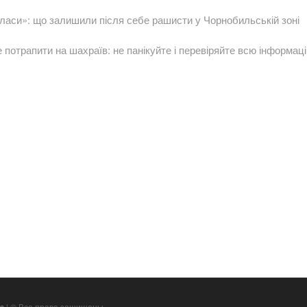
 класи»: що залишили після себе рашисти у Чорнобильській зоні
е потрапити на шахраїв: не панікуйте і перевіряйте всю інформац
s
| © Все права защищены