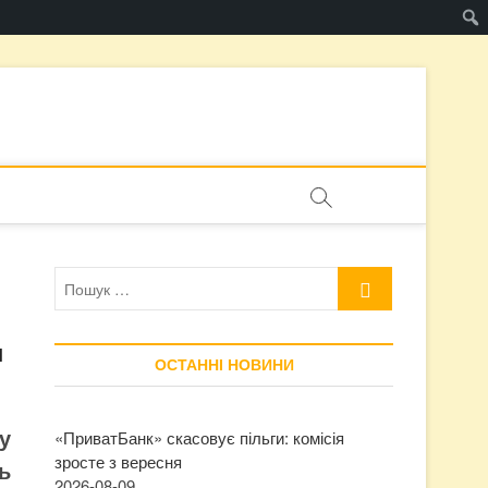
Пошук
…
н
ОСТАННІ НОВИНИ
у
«ПриватБанк» скасовує пільги: комісія
зросте з вересня
ь
2026-08-09