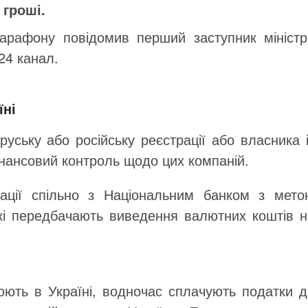
 гроші.
марафону повідомив перший заступник міністр
24 канал.
їні
уську або російську реєстрації або власника 
інансовий контроль щодо цих компаній.
ації спільно з Національним банком з мето
 які передбачають виведення валютних коштів 
цюють в Україні, водночас сплачують податки 