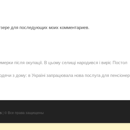
аузере для последующих моих комментариев.
мерки після окупації. В цьому селищі народився і виріс Постол
одячи з дому: в Україні запрацювала нова послуга для пенсіонер
s
| © Все права защищены