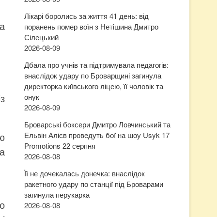
Лікарі боролись за життя 41 день: від
а
поранень помер воїн з Нетішина Дмитро
Сілецький
2026-08-09
Дбала про учнів та підтримувала педагогів:
внаслідок удару по Броварщині загинула
директорка київського ліцею, її чоловік та
із
онук
2026-08-09
Броварські боксери Дмитро Ловчинський та
ю
Ельвін Алієв проведуть бої на шоу Usyk 17
Promotions 22 серпня
на
2026-08-08
Її не дочекалась донечка: внаслідок
ракетного удару по станції під Броварами
загинула перукарка
до
2026-08-08