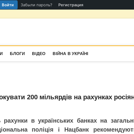
Войти
Забыли пароль?
Регистрация
гіон
СТИНА
И
БЛОГИ
ВІДЕО
ВІЙНА В УКРАЇНІ
кувати 200 мільярдів на рахунках росія
 рахунки в українських банках на загальн
ціональна поліція і Нацбанк рекомендуют