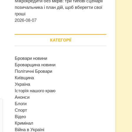
Мікрокредити без міфів: три типові сценарії
позичальника і план дій, щоб вберегти свої
гроші
2026-08-07
КАТЕГОРІЇ
Бровари новини
Броварщина новини
Політичні Бровари
Київщина
Україна
Історїя нашого краю
Анонси
Блоги
Спорт
Відео
Кримінал
Війна в Україні