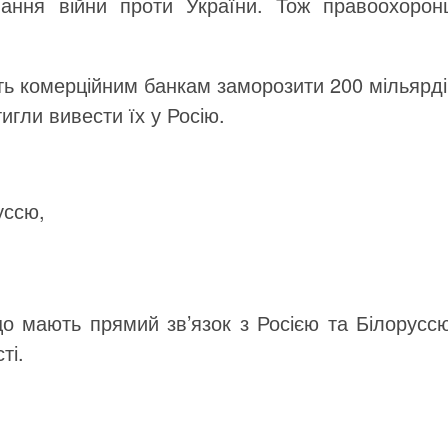
вання війни проти України. Тож правоохоронц
ть комерційним банкам заморозити 200 мільярді
игли вивести їх у Росію.
руссю,
о мають прямий зв’язок з Росією та Білоруссю
ті.