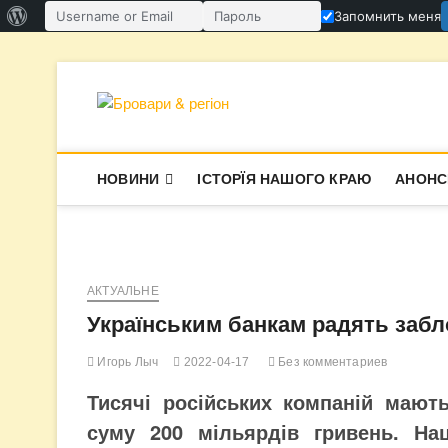
О
Запомнить меня
Имя пользователя или email
Пароль
WordPress
Перейти
к
содержимому
Бровари & ре
В СУПЕРЕЧКАХ НАРОДЖУЄТЬСЯ І
НОВИНИ
ІСТОРЇЯ НАШОГО КРАЮ
АНОНС
АКТУАЛЬНЕ
Українським банкам радять забло
Игорь Лыч
2022-04-17
Без комментариев
Тисячі російських компаній мають
суму 200 мільярдів гривень. На