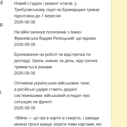
і
Новий стадіон і ремонт класів: у
Требухівському ліцеї на Броварщині триває
підготовка до 1 вересня
2026-08-08
в
На війні загинув полковник з Івано-
Франківська Вадим Репецький: що відомо
2026-08-08
Бронювання на роботі чи відстрочка по
догляду: бронь зникає за день, відстрочка
тримається роками
2026-08-08
Оптимізм українських військових тане,
а російські удари стають дедалі
.
системнішими: військовий оглядач про
ситуацію на фронті
2026-08-08
«Війна — це гра в карти зі смертю, і завжди
можна трохи краще зіграти тими картами, які