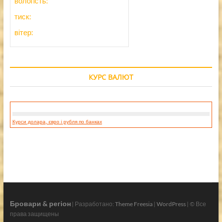
вологість:
тиск:
вітер:
КУРС ВАЛЮТ
Курси долара, євро і рубля по банках
Бровари & регіон
| Разработано:
Theme Freesia
|
WordPress
| © Все
права защищены