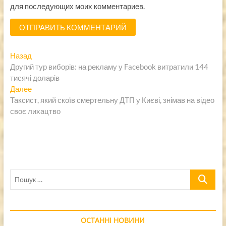
для последующих моих комментариев.
Навигация
Предыдущая
Назад
запись:
Другий тур виборів: на рекламу у Facebook витратили 144
по
тисячі доларів
записям
Следующая
Далее
запись:
Таксист, який скоїв смертельну ДТП у Києві, знімав на відео
своє лихацтво
Пошук
…
ОСТАННІ НОВИНИ