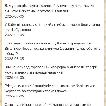
Для українців готують масштабну пенсійну реформу: як
зміниться система нарахування виплат
2026-08-05
У Кабміні прогнозують різкий стрибок цін через блокування
портів Одещини
2026-08-05
Приїхала рятувати поранених: у Києві попрощалися із
Віталіною Яровенко, яка загинула 1 серпня під час обстрілу
з боку РФ
2026-08-05
Знищено склад корпорації «Біосфера» у Дніпрі: які товари
можуть зникнути з полиць магазинів
2026-08-05
РФ вдарила по Київщині усім асортиментом балістики: є
жертва та постраждалі, сталися пожежі
2026-08-05
Старші за 50 років і з особливим нюансом воювати не