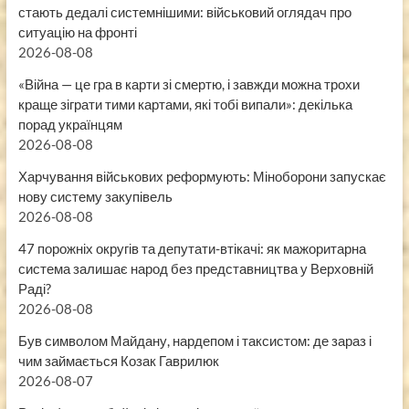
стають дедалі системнішими: військовий оглядач про
ситуацію на фронті
2026-08-08
«Війна — це гра в карти зі смертю, і завжди можна трохи
краще зіграти тими картами, які тобі випали»: декілька
порад українцям
2026-08-08
Харчування військових реформують: Міноборони запускає
нову систему закупівель
2026-08-08
47 порожніх округів та депутати-втікачі: як мажоритарна
система залишає народ без представництва у Верховній
Раді?
2026-08-08
Був символом Майдану, нардепом і таксистом: де зараз і
чим займається Козак Гаврилюк
2026-08-07