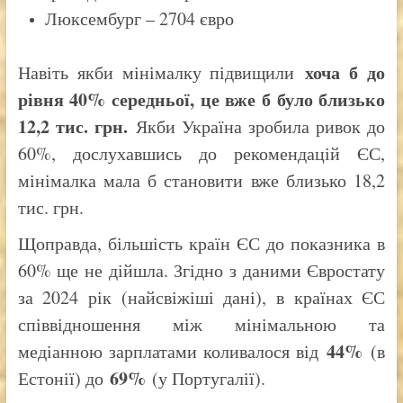
Люксембург – 2704 євро
хоча б до
Навіть якби мінімалку підвищили
рівня 40% середньої, це вже б було близько
12,2 тис. грн.
Якби Україна зробила ривок до
60%, дослухавшись до рекомендацій ЄС,
мінімалка мала б становити вже близько 18,2
тис. грн.
Щоправда, більшість країн ЄС до показника в
60% ще не дійшла. Згідно з даними Євростату
за 2024 рік (найсвіжіші дані), в країнах ЄС
співвідношення між мінімальною та
44%
медіанною зарплатами коливалося від
(в
69%
Естонії) до
(у Португалії).