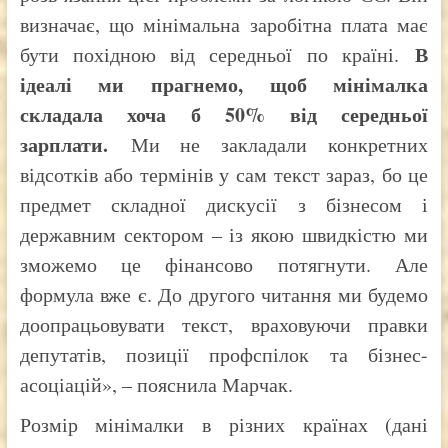
визначає, що мінімальна заробітна плата має
В
бути похідною від середньої по країні.
ідеалі ми прагнемо, щоб мінімалка
складала хоча б 50% від середньої
зарплати.
Ми не закладали конкретних
відсотків або термінів у сам текст зараз, бо це
предмет складної дискусії з бізнесом і
державним сектором – із якою швидкістю ми
зможемо це фінансово потягнути. Але
формула вже є. До другого читання ми будемо
доопрацьовувати текст, враховуючи правки
депутатів, позиції профспілок та бізнес-
асоціацій», – пояснила Марчак.
Розмір мінімалки в різних країнах (дані