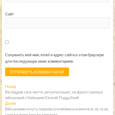
Сайт
Сохранить моё имя, email и адрес сайта в этом браузере
для последующих моих комментариев.
Навигация
Предыдущая
Назад
запись:
Він віддав своє життя, рятуючи інших: на фронті загинув
по
військовий з Київщини Євгеній Поддубний
записям
Следующая
Далее
запись:
Військовим хочуть переписати мінімальні виплати: як та на
скільки може зрости зарплата