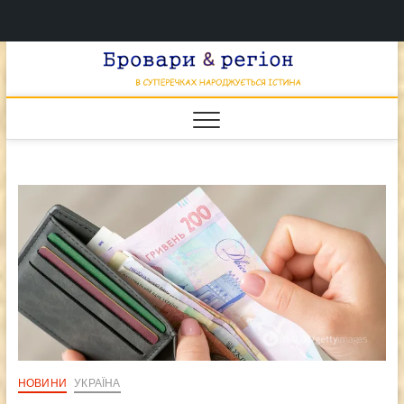
Перейти
Брова
к
В СУПЕРЕЧКАХ
НАРОДЖУЄТЬСЯ
содержимому
ІСТИНА
& регі
НОВИНИ
УКРАЇНА