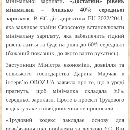
«Достатній» рівень
мінімальної зарплати.
мінімалки – близько 40% середньої
зарплати
. В ЄС діє директива EU 2022/2041,
яка закликає країни Євросоюзу встановлювати
мінімальну зарплату, яка забезпечить гідний
рівень життя та буде на рівні до 60% середньої
(бажаний показник, до якого варто рухатись).
Заступниця Міністра економіки, довкілля та
сільського господарства Дарина Марчак в
інтерв’ю OBOZ.UA заявила про те, що в уряді
прагнуть, щоб мінімалка складала 50%
середньої зарплати. Проте в проєкті Трудового
кодексу таке співвідношення не прописали.
«Трудовий кодекс закладає основу для
розв’язання цієї проблеми за логікою ЄС. Він