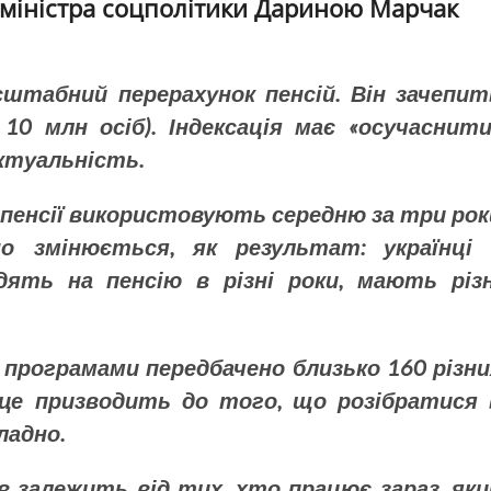
 міністра соцполітики Дариною Марчак
сштабний перерахунок пенсій. Він зачепит
 10 млн осіб). Індексація має «осучаснити
ктуальність.
у пенсії використовують середню за три рок
но змінюється, як результат: українці 
дять на пенсію в різні роки, мають різн
 програмами передбачено близько 160 різни
 це призводить до того, що розібратися 
ладно.
в залежить від тих, хто працює зараз, яки