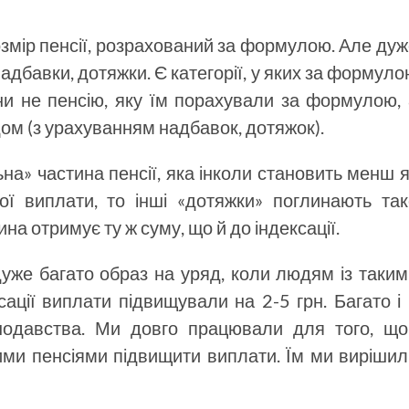
розмір пенсії, розрахований за формулою. Але ду
надбавки, дотяжки. Є категорії, у яких за формул
ни не пенсію, яку їм порахували за формулою,
дом (з урахуванням надбавок, дотяжок).
а» частина пенсії, яка інколи становить менш 
ої виплати, то інші «дотяжки» поглинають так
ина отримує ту ж суму, що й до індексації.
уже багато образ на уряд, коли людям із таки
ації виплати підвищували на 2-5 грн. Багато і
онодавства. Ми довго працювали для того, що
ими пенсіями підвищити виплати. Їм ми виріши