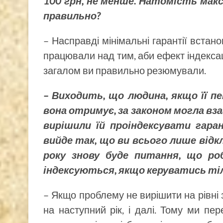
100 грн, не менше. Натомість мак
правильно?
– Насправді мінімальні гарантії встанов
працювали над тим, аби ефект індексац
загалом ви правильно резюмували.
– Виходить, що людина, якщо її пе
вона отримує, за законом могла вза
вирішили їй проіндексувати гаран
вийде так, що ви всього лише відк
року знову буде питання, що ро
індексуються, якщо керуватись ті
– Якщо проблему не вирішити на рівні 
на наступний рік, і далі. Тому ми пе