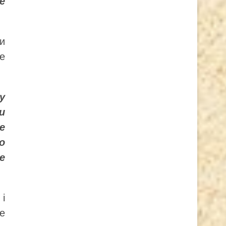
е
ми
ле
у
и
е
о
е
 і
ке