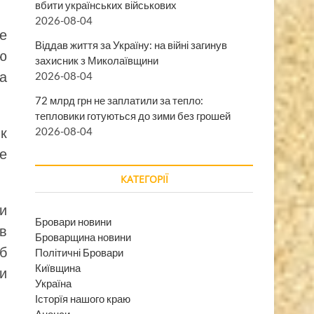
вбити українських військових
2026-08-04
же
Віддав життя за Україну: на війні загинув
ою
захисник з Миколаївщини
 а
2026-08-04
72 млрд грн не заплатили за тепло:
тепловики готуються до зими без грошей
як
2026-08-04
е
КАТЕГОРІЇ
ми
Бровари новини
 в
Броварщина новини
б
Політичні Бровари
Київщина
ли
Україна
Історїя нашого краю
Анонси