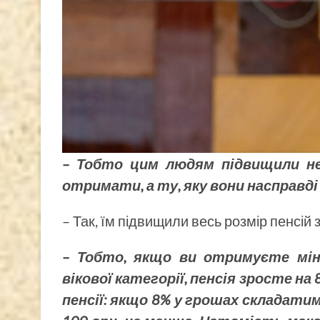
– Тобто цим людям підвищили не
отримати, а ту, яку вони насправ
– Так, їм підвищили весь розмір пенсій
– Тобто, якщо ви отримуєте міні
вікової категорії, пенсія зросте н
пенсії:
якщо 8% у грошах складатиме