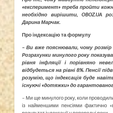
«експеримент» треба пройти кожн
необхідно вирішити, OBOZ.UA ро
Дарина Марчак.
Про індексацію та формулу
– Ви вже пояснювали, чому розмір 
Розрахунки минулого року показува
рівня інфляції і порівняно нев
відбудеться на рівні 8%. Пенсії пі
розумію, що індексація буде навіт
існуючі «дотяжки» до гарантованого
– Ми ще минулого року, коли проводили
із найменшими пенсіями фактично «в
результат індексації у попередні роки.