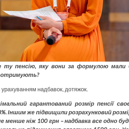
 ту пенсію, яку вони за формулою мали 
ді отримують?
 з урахуванням надбавок, дотяжок.
мальний гарантований розмір пенсії своє
а 8%. Іншим же підвищили розрахунковий розмі
 менше ніж 100 грн – надбавка все одно буд