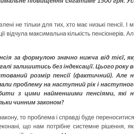
симальне підвищення сягатиме 1500 грн. У
с
лені не тільки для тих, хто має низькі пенсії. І 
ії відчула максимальна кількість пенсіонерів. А
нсія за формулою значно нижча від тієї, як
галі залишитись без індексації. Цього року в
тований розмір пенсії (фактичний). Але н
лали проблему на наступний рік і наступног
бити з цими найменшими пенсіями, які н
льки чинним законом?
закону, то проблема і справді буде переноситися
реконані, що нам потрібне системне рішення, я