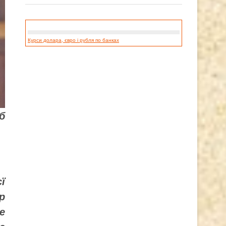
Курси долара, євро і рубля по банках
б
ї
р
е