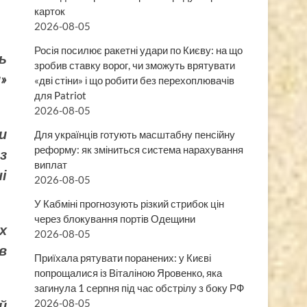
карток
2026-08-05
Росія посилює ракетні удари по Києву: на що
ь
зробив ставку ворог, чи зможуть врятувати
»
«дві стіни» і що робити без перехоплювачів
для Patriot
2026-08-05
и
Для українців готують масштабну пенсійну
реформу: як зміниться система нарахування
з
виплат
і
2026-08-05
У Кабміні прогнозують різкий стрибок цін
через блокування портів Одещини
х
2026-08-05
в
Приїхала рятувати поранених: у Києві
попрощалися із Віталіною Яровенко, яка
загинула 1 серпня під час обстрілу з боку РФ
2026-08-05
й