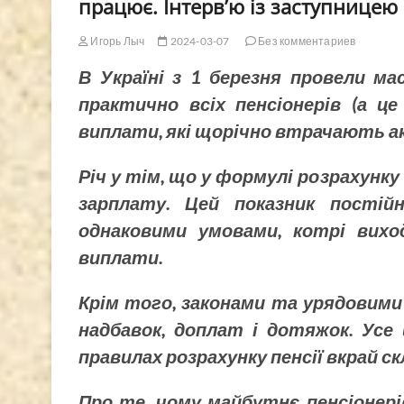
працює. Інтерв’ю із заступницею
Игорь Лыч
2024-03-07
Без комментариев
В Україні з 1 березня провели ма
практично всіх пенсіонерів (а це
виплати, які щорічно втрачають а
Річ у тім, що у формулі розрахунк
зарплату. Цей показник постій
однаковими умовами, котрі вихо
виплати.
Крім того, законами та урядовими
надбавок, доплат і дотяжок. Усе
правилах розрахунку пенсії вкрай ск
Про те, чому майбутнє пенсіонері