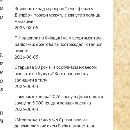
и
Знищено склад корпорації «Біосфера» у
Дніпрі: які товари можуть зникнути з полиць
и
магазинів
2026-08-05
РФ вдарила по Київщині усім асортиментом
балістики: є жертва та постраждалі, сталися
пожежі
.
2026-08-05
я
Старші за 50 років і з особливим нюансом
я
воювати не будуть? Кого пропонують
о
залишити в тилу
2026-08-04
з
Пакунок школяра 2026 знову в Дії: як подати
заяву на 5 000 грн для першокласника
2026-08-04
ян
«Медові пастки»: у СБУ розповіли, за
і
допомогою яких схем Росія намагається