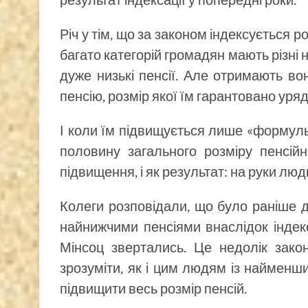
Річ у тім, що за законом індексується 
багато категорій громадян мають різні 
дуже низькі пенсії. Але отримають во
пенсію, розмір якої їм гарантовано уря
І коли їм підвищується лише «формульн
половину загального розміру пенсійн
підвищення, і як результат: на руки люд
Колеги розповідали, що було раніше д
найнижчими пенсіями внаслідок індекс
Мінсоц звертались. Це недолік зак
зрозуміти, як і цим людям із найменш
підвищити весь розмір пенсій.