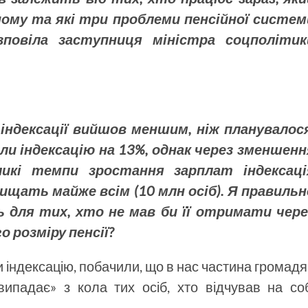
ому та які три проблеми пенсійної систем
зповіла заступниця міністра соцполітик
індексації вийшов меншим, ніж планувалося
ли індексацію на 13%, однак через зменшенн
еликі темпи зростання зарплат індексаці
двищать майже всім (10 млн осіб). Я правильн
ь для тих, хто не мав би її отримати чере
 розміру пенсії?
 індексацію, побачили, що в нас частина громад
ипадає» з кола тих осіб, хто відчував на соб