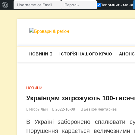
О
Запомнить меня
Имя пользователя или email
Пароль
WordPress
Перейти
к
содержимому
Бровари & ре
В СУПЕРЕЧКАХ НАРОДЖУЄТЬСЯ І
НОВИНИ
ІСТОРЇЯ НАШОГО КРАЮ
АНОНС
НОВИНИ
Українцям загрожують 100-тисяч
Игорь Лыч
2022-10-08
Без комментариев
В Україні заборонено спалювати су
Порушення карається величезними