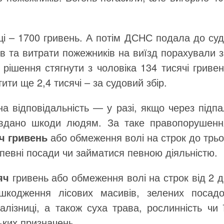
і – 1700 гривень. А потім ДСНС подала до суд
ів та витрати пожежників на виїзд порахували 
ішення стягнути з чоловіка 134 тисячі гривен
ити ще 2,4 тисячі – за судовий збір.
на відповідальність — у разі, якщо через підп
авдано шкоди людям. За таке правопорушенн
яч гривень
або обмеження волі на строк до трьо
 певні посади чи займатися певною діяльністю.
яч
гривень або обмеження волі на строк від 2 д
шкодження лісових масивів, зелених посадо
лізниці, а також суха трава, рослинність чи 
ьких призначень.