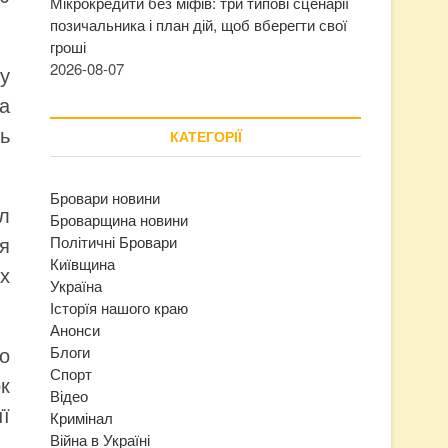
Мікрокредити без міфів: три типові сценарії
позичальника і план дій, щоб вберегти свої
гроші
2026-08-07
у
за
ь
КАТЕГОРІЇ
Бровари новини
ал
Броварщина новини
я
Політичні Бровари
Київщина
х
Україна
Історїя нашого краю
Анонси
о
Блоги
Спорт
к
Відео
її
Кримінал
Війна в Україні