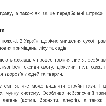
раву, а також які за це передбачені штрафи 
тя
 пожежі. В Україні щорічно знищення сухої тра
ових приміщень, лісу та садів.
юють фахівці, у процесі горіння листя, особли
ензопірен, оксиди азоту, діоксини, пил, сажа 
для здоров’я людей та тварин.
 сміття, яке може виділяти отруйні гази. І ц
 на імунну систему. Особливо небезпечний таки
егень (астма, бронхіти, алергії), а також і