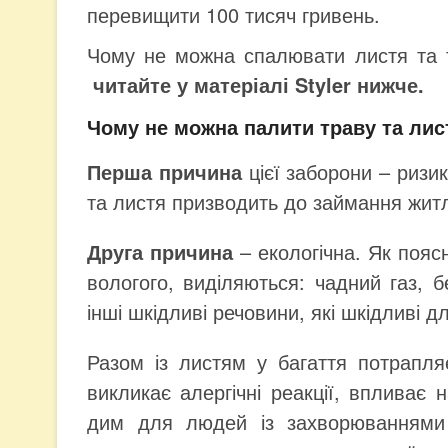
перевищити 100 тисяч гривень.
Чому не можна спалювати листя та т
читайте у матеріалі Styler нижче.
Чому не можна палити траву та лис
Перша причина
цієї заборони – ризик
та листя призводить до займання житл
Друга причина
– екологічна. Як поясн
вологого, виділяються: чадний газ, б
інші шкідливі речовини, які шкідливі 
Разом із листям у багаття потрапляє
викликає алергічні реакції, впливає
дим для людей із захворюваннями л