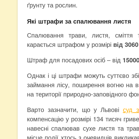
ґрунту та рослин.
Які штрафи за спалювання листя
Спалювання трави, листя, сміття 
карається штрафом у розмірі
від 3060
Штраф для посадових осіб – від
15000
Однак і ці штрафи можуть суттєво з
займання лісу, поширення вогню на ве
на території природно-заповідного фо
Варто зазначити, що у Львові
суд з
компенсацію у розмірі 134 тисяч гриве
навесні спалював сухе листя та трав
місце події хтось з очевидців виклика