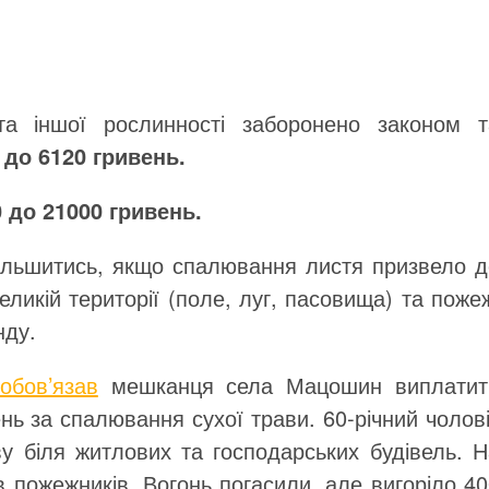
та іншої рослинності заборонено законом т
 до 6120 гривень.
 до 21000 гривень.
більшитись, якщо спалювання листя призвело д
ликій території (поле, луг, пасовища) та поже
нду.
обов’язав
мешканця села Мацошин виплатит
нь за спалювання сухої трави. 60-річний чолов
у біля житлових та господарських будівель. Н
в пожежників. Вогонь погасили, але вигоріло 4