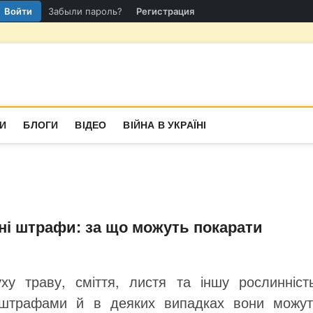
Войти
Забыли пароль?
Регистрация
гіон
СТИНА
И
БЛОГИ
ВІДЕО
ВІЙНА В УКРАЇНІ
ні штрафи: за що можуть покарати
ху траву, сміття, листя та іншу рослинність
 штрафами й в деяких випадках вони можут