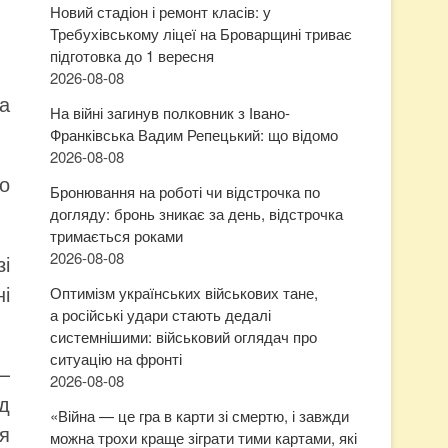
Новий стадіон і ремонт класів: у
Требухівському ліцеї на Броварщині триває
підготовка до 1 вересня
2026-08-08
а
На війні загинув полковник з Івано-
Франківська Вадим Репецький: що відомо
2026-08-08
о
Бронювання на роботі чи відстрочка по
догляду: бронь зникає за день, відстрочка
тримається роками
2026-08-08
і
і
Оптимізм українських військових тане,
а російські удари стають дедалі
системнішими: військовий оглядач про
ситуацію на фронті
—
2026-08-08
д
«Війна — це гра в карти зі смертю, і завжди
я
можна трохи краще зіграти тими картами, які