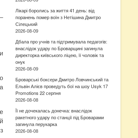
Лікарі боролись за життя 41 день: від
–
поранень помер воїн з Нетішина Дмитро
Сілецький
2026-08-09
Дбала про учнів та підтримувала педагогів:
внаслідок удару по Броварщині загинула
ви
директорка київського ліцею, її чоловік та
онук
2026-08-09
во
Броварські боксери Дмитро Ловчинський та
та
Ельвін Алієв проведуть бої на шоу Usyk 17
Promotions 22 серпня
2026-08-08
е
Її не дочекалась донечка: внаслідок
ракетного удару по станції під Броварами
й
загинула перукарка
з
2026-08-08