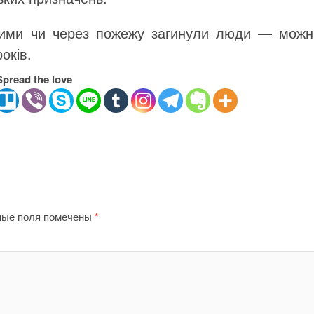
шими чи через пожежу загинули люди — можн
оків.
Spread the love
ные поля помечены
*