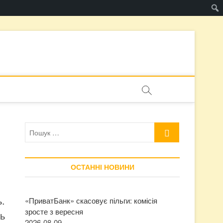
Пошук
…
ОСТАННІ НОВИНИ
.
«ПриватБанк» скасовує пільги: комісія
зросте з вересня
ь
2026-08-09