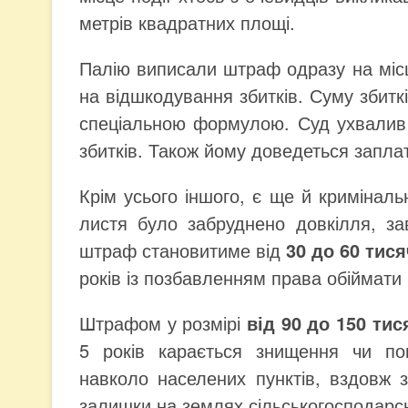
метрів квадратних площі.
Палію виписали штраф одразу на місц
на відшкодування збитків. Суму збитк
спеціальною формулою. Суд ухвалив р
збитків. Також йому доведеться заплат
Крім усього іншого, є ще й криміналь
листя було забруднено довкілля, з
штраф становитиме від
30 до 60 тис
років із позбавленням права обіймати
Штрафом у розмірі
від 90 до 150 тис
5 років карається знищення чи по
навколо населених пунктів, вздовж за
залишки на землях сільськогосподарс