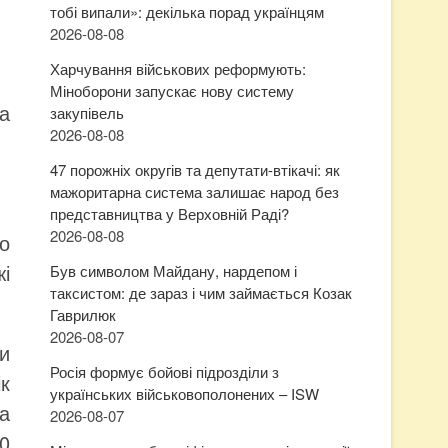
тобі випали»: декілька порад українцям
2026-08-08
Харчування військових реформують:
Міноборони запускає нову систему
а
закупівель
2026-08-08
47 порожніх округів та депутати-втікачі: як
мажоритарна система залишає народ без
представництва у Верховній Раді?
2026-08-08
о
жі
Був символом Майдану, нардепом і
таксистом: де зараз і чим займається Козак
Гаврилюк
2026-08-07
и
Росія формує бойові підрозділи з
ік
українських військовополонених – ISW
а
2026-08-07
00