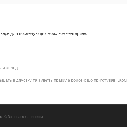
аузере для последующих моих комментариев.
али холод
ьшать відпустку та змінять правила роботи: що приготував Кабм
s
| © Все права защищены