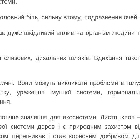
стеми.
головний біль, сильну втому, подразнення очей.
ає дуже шкідливий вплив на організм людини т
 слизових, дихальних шляхів. Вдихання таког
сичні. Вони можуть викликати проблеми в галуз
тку, ураження імунної системи, гормональн
ння.
огічне значення для екосистеми. Листя, хвоя 
вої системи дерев і є природним захистом ві
сом перегниває і стає корисним добривом дл