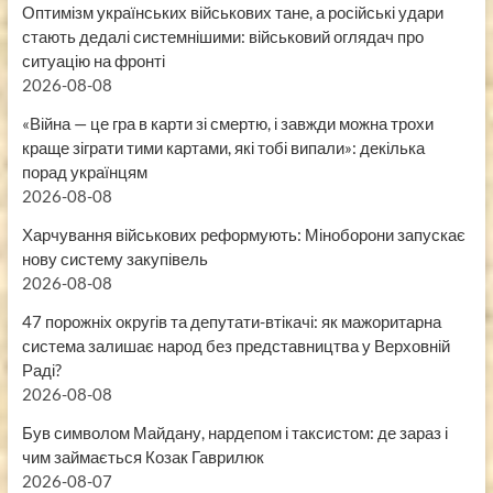
Оптимізм українських військових тане, а російські удари
стають дедалі системнішими: військовий оглядач про
ситуацію на фронті
2026-08-08
«Війна — це гра в карти зі смертю, і завжди можна трохи
краще зіграти тими картами, які тобі випали»: декілька
порад українцям
2026-08-08
Харчування військових реформують: Міноборони запускає
нову систему закупівель
2026-08-08
47 порожніх округів та депутати-втікачі: як мажоритарна
система залишає народ без представництва у Верховній
Раді?
2026-08-08
Був символом Майдану, нардепом і таксистом: де зараз і
чим займається Козак Гаврилюк
2026-08-07