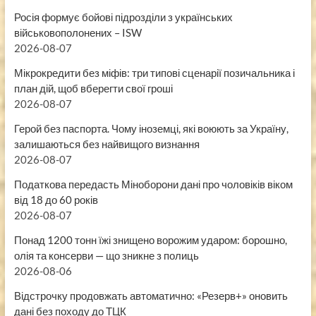
Росія формує бойові підрозділи з українських
військовополонених – ISW
2026-08-07
Мікрокредити без міфів: три типові сценарії позичальника і
план дій, щоб вберегти свої гроші
2026-08-07
Герой без паспорта. Чому іноземці, які воюють за Україну,
залишаються без найвищого визнання
2026-08-07
Податкова передасть Міноборони дані про чоловіків віком
від 18 до 60 років
2026-08-07
Понад 1200 тонн їжі знищено ворожим ударом: борошно,
олія та консерви — що зникне з полиць
2026-08-06
Відстрочку продовжать автоматично: «Резерв+» оновить
дані без походу до ТЦК