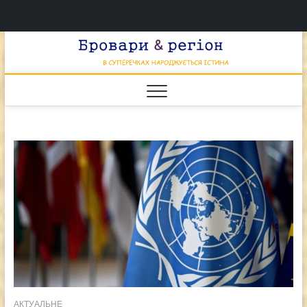
Перейти
Брова
к
В СУПЕРЕЧКАХ
НАРОДЖУЄТЬСЯ
содержимому
ІСТИНА
& регі
АКТУАЛЬНЕ