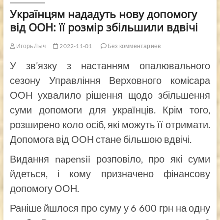
Українцям нададуть нову допомогу
від ООН: її розмір збільшили вдвічі
Игорь Лыч
2022-11-01
Без комментариев
У зв’язку з настанням опалювального
сезону Управління Верховного комісара
ООН ухвалило рішення щодо збільшення
суми допомоги для українців. Крім того,
розширено коло осіб, які можуть її отримати.
Допомога від ООН стане більшою вдвічі.
Видання napensii розповіло, про які суми
йдеться, і кому призначено фінансову
допомогу ООН.
Раніше йшлося про суму у 6 600 грн на одну