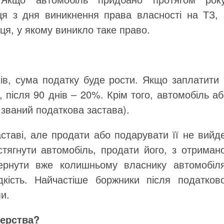
ця з дня виникнення права власності на ТЗ, 
ця, у якому виникло таке право.
ів, сума податку буде рости. Якщо заплатити 
після 90 днів – 20%. Крім того, автомобіль а
званий податкова застава).
таві, але продати або подарувати її не вийде
стягнути автомобіль, продати його, з отримано
ернути вже колишньому власнику автомобіля
дкість. Найчастіше боржники після податково
и.
терства?