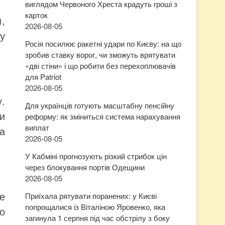
виглядом Червоного Хреста крадуть гроші з
карток
),
2026-08-05
у
Росія посилює ракетні удари по Києву: на що
зробив ставку ворог, чи зможуть врятувати
«дві стіни» і що робити без перехоплювачів
для Patriot
2026-08-05
у.
Для українців готують масштабну пенсійну
ти
реформу: як зміниться система нарахування
виплат
на
2026-08-05
У Кабміні прогнозують різкий стрибок цін
через блокування портів Одещини
2026-08-05
е
Приїхала рятувати поранених: у Києві
попрощалися із Віталіною Яровенко, яка
о
загинула 1 серпня під час обстрілу з боку