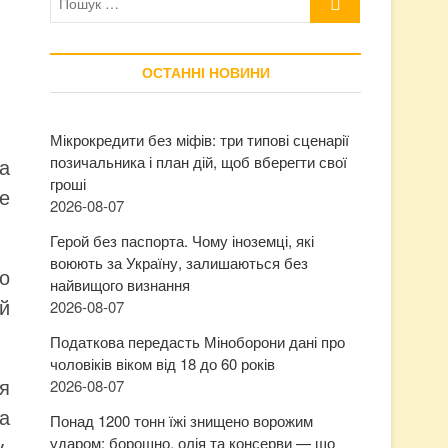
…
ОСТАННІ НОВИНИ
Мікрокредити без міфів: три типові сценарії
позичальника і план дій, щоб вберегти свої
за
гроші
не
2026-08-07
Герой без паспорта. Чому іноземці, які
воюють за Україну, залишаються без
го
найвищого визнання
ий
2026-08-07
Податкова передасть Міноборони дані про
чоловіків віком від 18 до 60 років
я
2026-08-07
а
Понад 1200 тонн їжі знищено ворожим
,
ударом: борошно, олія та консерви — що