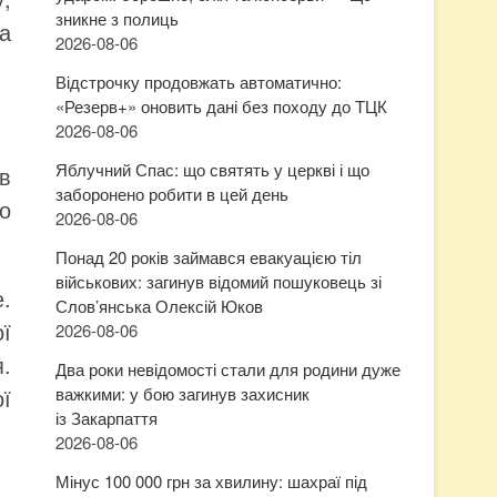
зникне з полиць
а
2026-08-06
Відстрочку продовжать автоматично:
«Резерв+» оновить дані без походу до ТЦК
2026-08-06
Яблучний Спас: що святять у церкві і що
в
заборонено робити в цей день
бо
2026-08-06
Понад 20 років займався евакуацією тіл
військових: загинув відомий пошуковець зі
.
Слов’янська Олексій Юков
ї
2026-08-06
.
Два роки невідомості стали для родини дуже
ї
важкими: у бою загинув захисник
із Закарпаття
2026-08-06
Мінус 100 000 грн за хвилину: шахраї під