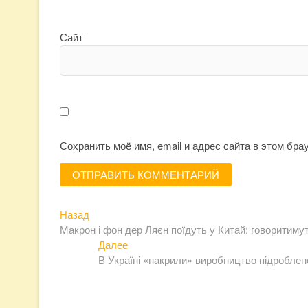
Сайт
Сохранить моё имя, email и адрес сайта в этом бр
Предыдущая
Навигация
Назад
запись:
Макрон і фон дер Ляєн поїдуть у Китай: говоритиму
по
Следующая
Далее
записям
запись:
В Україні «накрили» виробництво підробленої