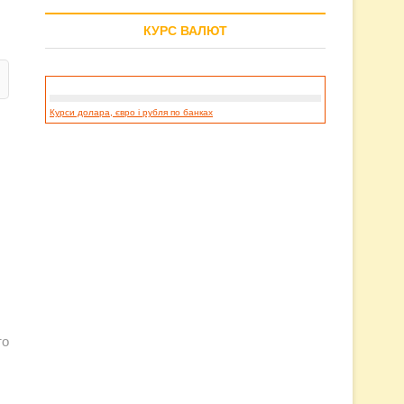
КУРС ВАЛЮТ
Курси долара, євро і рубля по банках
то