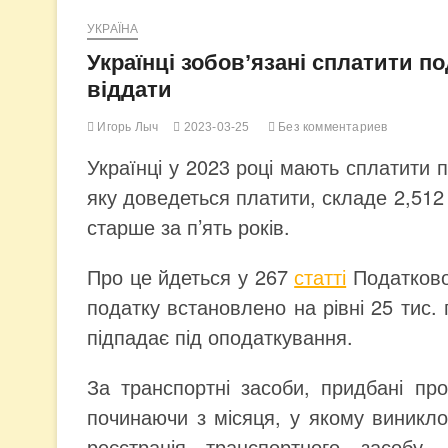
УКРАЇНА
Українці зобов’язані сплатити по
віддати
Игорь Лыч
2023-03-25
Без комментариев
Українці у 2023 році мають сплатити п
яку доведеться платити, складе 2,512 
старше за п’ять років.
Про це йдеться у 267
статті
Податковог
податку встановлено на рівні 25 тис. 
підпадає під оподаткування.
За транспортні засоби, придбані пр
починаючи з місяця, у якому виникло
реєстрація транспортного засобу