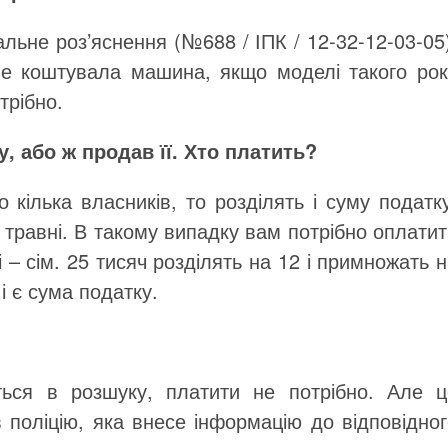
льне роз’яснення (№688 / ІПК / 12-32-12-03-05
 не коштувала машина, якщо моделі такого рок
трібно.
 або ж продав її. Хто платить?
 кілька власників, то розділять і суму податк
травні. В такому випадку вам потрібно оплати
і – сім. 25 тисяч розділять на 12 і примножать 
і є сума податку.
ться в розшуку, платити не потрібно. Але ц
 поліцію, яка внесе інформацію до відповідног