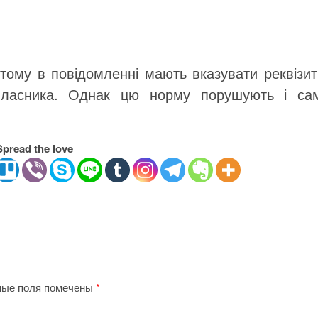
тому в повідомленні мають вказувати реквізит
власника. Однак цю норму порушують і сам
Spread the love
ные поля помечены
*