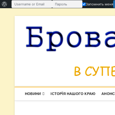
О
Запомнить меня
Имя пользователя или email
Пароль
WordPress
Перейти
к
содержимому
НОВИНИ
ІСТОРЇЯ НАШОГО КРАЮ
АНОНС